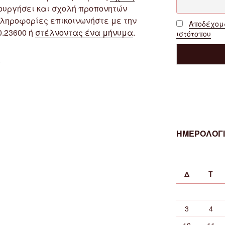
ουργήσει και σχολή προπονητών
πληροφορίες επικοινωνήστε με την
Αποδέχομα
0.23600 ή
στέλνοντας ένα μήνυμα
.
ιστότοπου
“Λειτουργία
υ
Σχολής
Προπονητών
UEFA
D
στην
ΕΠΣ
ΗΜΕΡΟΛΟΓΙ
Φλώρινας
(3-
4/7/2019)”
Δ
Τ
3
4
10
11