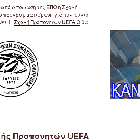
 από απόφαση της ΕΠΟ η Σχολή
ν προγραμματισμένη για τον Ιούλιο
νει. Η
Σχολή Προπονητών UEFA C
θα
λής Προπονητών UEFA