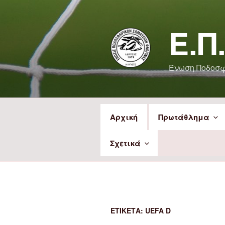
Μετάβαση
στο
Ε.Π
περιεχόμενο
Ένωση Ποδοσ
Αρχική
Πρωτάθλημα
Σχετικά
ΕΤΙΚΈΤΑ:
UEFA D