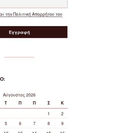
ι την Πολιτική Απορρήτου του
Ο:
Αύγουστος 2026
Τ
Π
Π
Σ
Κ
1
2
5
6
7
8
9
12
13
14
15
16