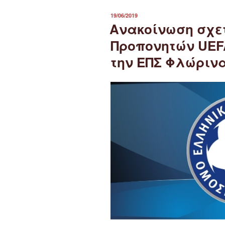
ΔΗΜΟΣΙΕΎΤΗΚΕ
19/06/2019
ΣΤΙΣ
Ανακοίνωση σχετ
Προπονητών UEFA
την ΕΠΣ Φλώριν