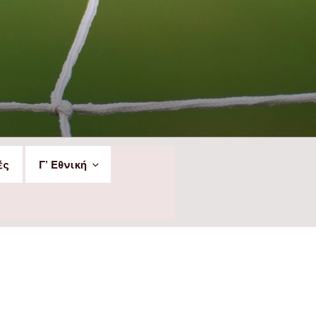
ές
Γ’ Εθνική