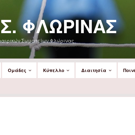
.Σ. ΦΛΏΡΙΝΑΣ
φαιρικών Σωματείων Φλώρινας
Ομάδες
Κύπελλο
Διαιτησία
Ποιν