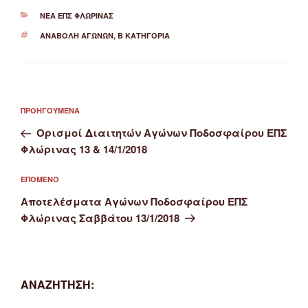
ΚΑΤΗΓΟΡΊΕΣ
ΝΈΑ ΕΠΣ ΦΛΏΡΙΝΑΣ
ΕΤΙΚΈΤΕΣ
ΑΝΑΒΟΛΉ ΑΓΏΝΩΝ
,
Β ΚΑΤΗΓΟΡΊΑ
Πλοήγηση
Προηγούμενο
ΠΡΟΗΓΟΎΜΕΝΑ
άρθρων
άρθρο
Ορισμοί Διαιτητών Αγώνων Ποδοσφαίρου ΕΠΣ
Φλώρινας 13 & 14/1/2018
Επόμενο
ΕΠΌΜΕΝΟ
άρθρο
Αποτελέσματα Αγώνων Ποδοσφαίρου ΕΠΣ
Φλώρινας Σαββάτου 13/1/2018
ΑΝΑΖΉΤΗΣΗ: