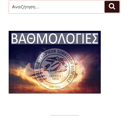
Αναζήτηση
Αναζή
για: