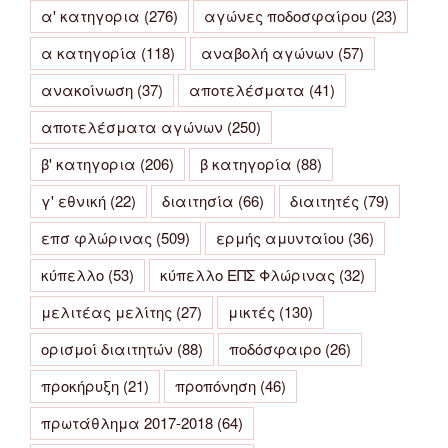
α' κατηγορια
(276)
αγώνες ποδοσφαίρου
(23)
α κατηγορία
(118)
αναβολή αγώνων
(57)
ανακοίνωση
(37)
αποτελέσματα
(41)
αποτελέσματα αγώνων
(250)
β' κατηγορια
(206)
β κατηγορία
(88)
γ' εθνική
(22)
διαιτησία
(66)
διαιτητές
(79)
επσ φλώρινας
(509)
ερμής αμυνταίου
(36)
κύπελλο
(53)
κύπελλο ΕΠΣ Φλώρινας
(32)
μελιτέας μελίτης
(27)
μικτές
(130)
ορισμοί διαιτητών
(88)
ποδόσφαιρο
(26)
προκήρυξη
(21)
προπόνηση
(46)
πρωτάθλημα 2017-2018
(64)