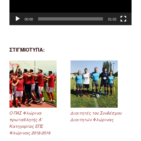
00:00
01:02
ΣΤΙΓΜΙΟΤΥΠΑ:
Ο ΠΑΣ Φλώρινα
Διαιτητές του Συνδέσμου
πρωταθλητής Α’
Διαιτητών Φλώρινας
Κατηγορίας ΕΠΣ
Φλώρινας 2018-2019