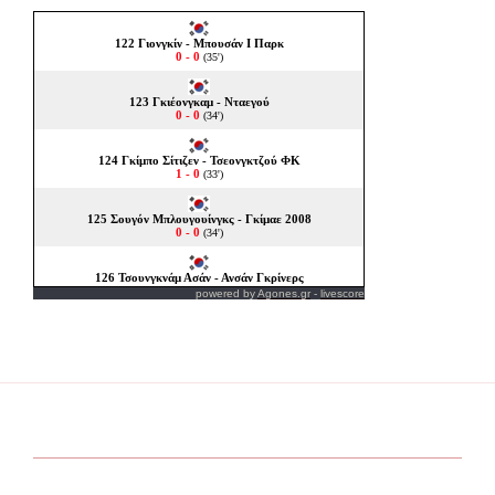
powered by
Agones.gr
-
livescore