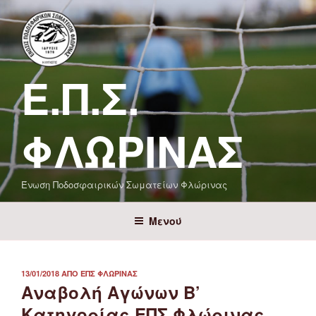
Μετάβαση
στο
περιεχόμενο
Ε.Π.Σ.
ΦΛΏΡΙΝΑΣ
Ένωση Ποδοσφαιρικών Σωματείων Φλώρινας
Μενού
ΔΗΜΟΣΙΕΎΤΗΚΕ
13/01/2018
ΑΠΌ
ΕΠΣ ΦΛΏΡΙΝΑΣ
ΣΤΙΣ
Αναβολή Αγώνων Β’
Κατηγορίας ΕΠΣ Φλώρινας