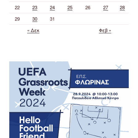
22
23
24
25
26
27
28
29
30
31
« Δεκ
Φεβ »