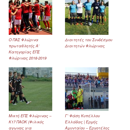
Ο ΠΑΣ Φλώρινα
Διαιτητές του Συνδέσμου
πρωταθλητής Α’
Διαιτητών Φλώρινας
Κατηγορίας ΕΠΣ
Φλώρινας 2018-2019
Μικτή ΕΠΣ Φλώρινας –
Γ’ Φάση Κυπέλλου
Κ17 ΠΑΟΚ (Φιλικός
Ελλάδας | Ερμής
αγωνας για
Αμυνταίου – Εργοτέλης