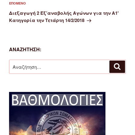
Επόμενο
ΕΠΌΜΕΝΟ
άρθρο
Διεξαγωγή 2 Εξ’αναβολής Αγώνων για την Α1′
Κατηγορία την Τετάρτη 14/2/2018
ΑΝΑΖΉΤΗΣΗ:
Αναζήτηση
Αναζή
για: