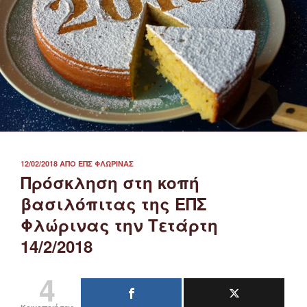
ΔΗΜΟΣΙΕΎΤΗΚΕ
12/02/2018
ΑΠΌ
ΕΠΣ ΦΛΏΡΙΝΑΣ
ΣΤΙΣ
Πρόσκληση στη κοπή
βασιλόπιτας της ΕΠΣ
Φλώρινας την Τετάρτη
14/2/2018
4