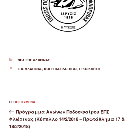
ΚΑΤΗΓΟΡΊΕΣ
ΝΈΑ ΕΠΣ ΦΛΏΡΙΝΑΣ
ΕΤΙΚΈΤΕΣ
ΕΠΣ ΦΛΏΡΙΝΑΣ
,
ΚΟΠΉ ΒΑΣΙΛΌΠΙΤΑΣ
,
ΠΡΌΣΚΛΗΣΗ
Πλοήγηση
Προηγούμενο
ΠΡΟΗΓΟΎΜΕΝΑ
άρθρων
άρθρο
Πρόγραμμα Αγώνων Ποδοσφαίρου ΕΠΣ
Φλώρινας (Κύπελλο 14/2/2018 – Πρωτάθλημα 17 &
18/2/2018)