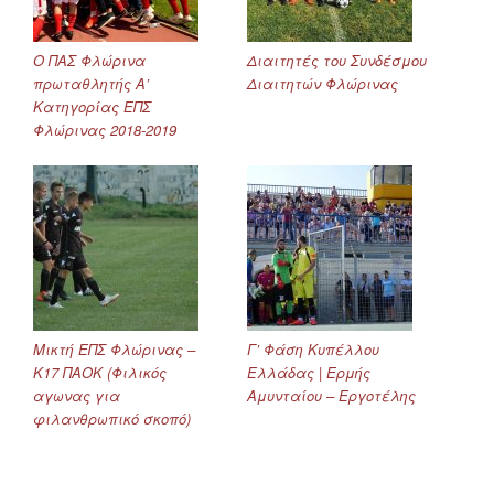
Ο ΠΑΣ Φλώρινα
Διαιτητές του Συνδέσμου
πρωταθλητής Α’
Διαιτητών Φλώρινας
Κατηγορίας ΕΠΣ
Φλώρινας 2018-2019
Μικτή ΕΠΣ Φλώρινας –
Γ’ Φάση Κυπέλλου
Κ17 ΠΑΟΚ (Φιλικός
Ελλάδας | Ερμής
αγωνας για
Αμυνταίου – Εργοτέλης
φιλανθρωπικό σκοπό)