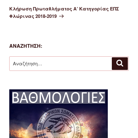
άρθρο
Κλήρωση Πρωταθλήματος Α’ Κατηγορίας ΕΠΣ
Φλώρινας 2018-2019
ΑΝΑΖΉΤΗΣΗ:
Αναζήτηση
Αναζή
για: