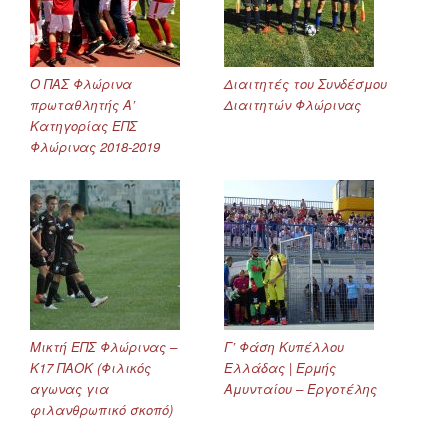
Ο ΠΑΣ Φλώρινα
Διαιτητές του Συνδέσμου
πρωταθλητής Α’
Διαιτητών Φλώρινας
Κατηγορίας ΕΠΣ
Φλώρινας 2018-2019
Μικτή ΕΠΣ Φλώρινας –
Γ’ Φάση Κυπέλλου
Κ17 ΠΑΟΚ (Φιλικός
Ελλάδας | Ερμής
αγωνας για
Αμυνταίου – Εργοτέλης
φιλανθρωπικό σκοπό)