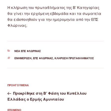
Η κλήρωση του πρωταθλήματος της Β’ Κατηγορίας
θα γίνει την ερχόμενη εβδομάδα και τα σωματεία
θα ειδοποιηθούν για την ημερομηνία από την ΕΠΣ
Φλώρινας.
ΚΑΤΗΓΟΡΊΕΣ
ΝΈΑ ΕΠΣ ΦΛΏΡΙΝΑΣ
ΕΤΙΚΈΤΕΣ
ΕΝΗΜΈΡΩΣΗ
,
ΕΠΣ ΦΛΏΡΙΝΑΣ
,
ΚΛΉΡΩΣΗ ΠΡΩΤΑΘΛΉΜΑΤΟΣ
Πλοήγηση
Προηγούμενο
ΠΡΟΗΓΟΎΜΕΝΑ
άρθρων
άρθρο
Προκρίθηκε στη Β’ Φάση του Κυπέλλου
Ελλάδας ο Ερμής Αμυνταίου
Επόμενο
ΕΠΌΜΕΝΟ