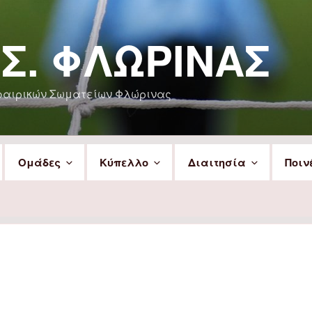
.Σ. ΦΛΏΡΙΝΑΣ
φαιρικών Σωματείων Φλώρινας
Ομάδες
Κύπελλο
Διαιτησία
Ποιν