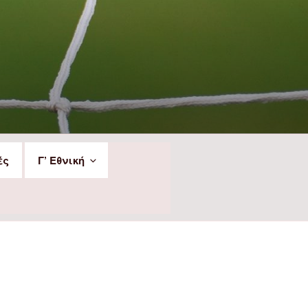
ές
Γ’ Εθνική