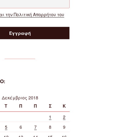
ι την Πολιτική Απορρήτου του
Ο:
Δεκέμβριος 2018
Τ
Π
Π
Σ
Κ
1
2
5
6
7
8
9
12
13
14
15
16