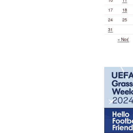
17
18
24
25
31
« Νοέ