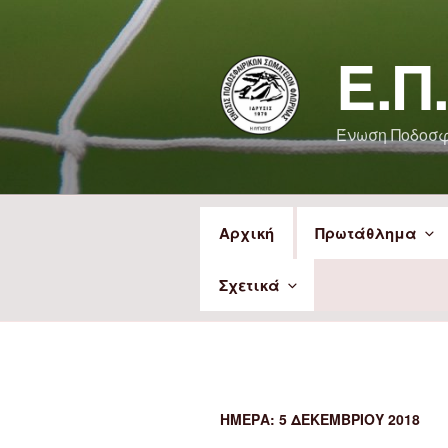
Μετάβαση
στο
Ε.Π
περιεχόμενο
Ένωση Ποδοσ
Αρχική
Πρωτάθλημα
Σχετικά
ΗΜΈΡΑ:
5 ΔΕΚΕΜΒΡΊΟΥ 2018