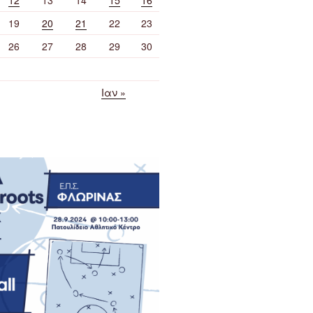
19
20
21
22
23
26
27
28
29
30
Ιαν »