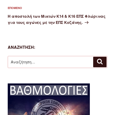
Επόμενο
ΕΠΌΜΕΝΟ
άρθρο
Η αποστολή των Μικτών Κ14 & Κ16 ΕΠΣ Φλώρινας
για τους αγώνες με την ΕΠΣ Κοζάνης.
ΑΝΑΖΉΤΗΣΗ:
Αναζήτηση
Αναζή
για: