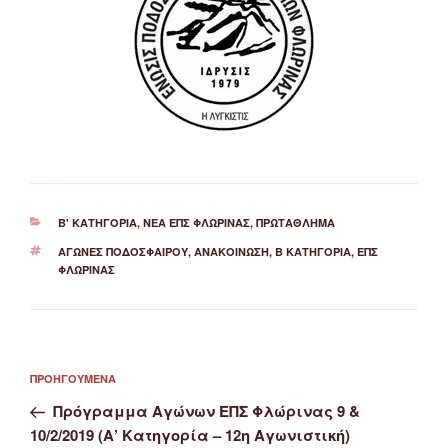
ΚΑΤΗΓΟΡΊΕΣ
Β' ΚΑΤΗΓΟΡΊΑ
,
ΝΈΑ ΕΠΣ ΦΛΏΡΙΝΑΣ
,
ΠΡΩΤΆΘΛΗΜΑ
ΕΤΙΚΈΤΕΣ
ΑΓΏΝΕΣ ΠΟΔΟΣΦΑΊΡΟΥ
,
ΑΝΑΚΟΊΝΩΣΗ
,
Β ΚΑΤΗΓΟΡΊΑ
,
ΕΠΣ
ΦΛΏΡΙΝΑΣ
Πλοήγηση
Προηγούμενο
ΠΡΟΗΓΟΎΜΕΝΑ
άρθρων
άρθρο
Πρόγραμμα Αγώνων ΕΠΣ Φλώρινας 9 &
10/2/2019 (Α’ Κατηγορία – 12η Αγωνιστική)