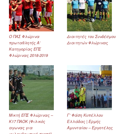
Ο ΠΑΣ Φλώρινα
Διαιτητές του Συνδέσμου
πρωταθλητής Α’
Διαιτητών Φλώρινας
Κατηγορίας ΕΠΣ
Φλώρινας 2018-2019
Μικτή ΕΠΣ Φλώρινας –
Γ’ Φάση Κυπέλλου
Κ17 ΠΑΟΚ (Φιλικός
Ελλάδας | Ερμής
αγωνας για
Αμυνταίου – Εργοτέλης
φιλανθρωπικό σκοπό)