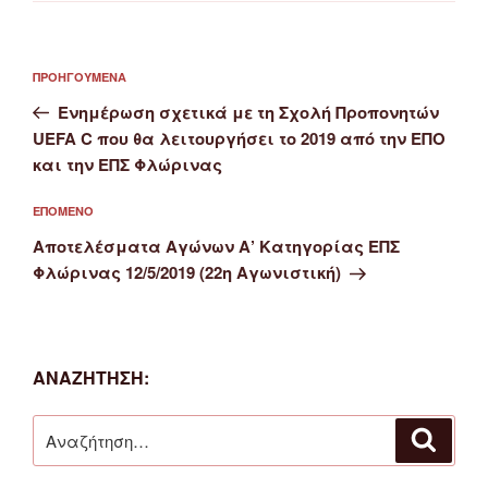
Πλοήγηση
Προηγούμενο
ΠΡΟΗΓΟΎΜΕΝΑ
άρθρων
άρθρο
Ενημέρωση σχετικά με τη Σχολή Προπονητών
UEFA C που θα λειτουργήσει το 2019 από την ΕΠΟ
και την ΕΠΣ Φλώρινας
Επόμενο
ΕΠΌΜΕΝΟ
άρθρο
Αποτελέσματα Αγώνων Α’ Κατηγορίας ΕΠΣ
Φλώρινας 12/5/2019 (22η Αγωνιστική)
ΑΝΑΖΉΤΗΣΗ:
Αναζήτηση
Αναζή
για: