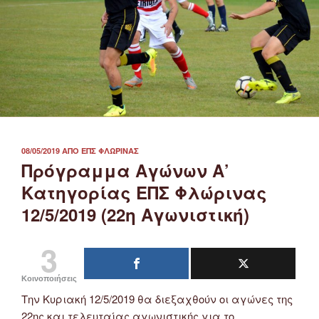
ΔΗΜΟΣΙΕΎΤΗΚΕ
08/05/2019
ΑΠΌ
ΕΠΣ ΦΛΏΡΙΝΑΣ
ΣΤΙΣ
Πρόγραμμα Αγώνων Α’
Κατηγορίας ΕΠΣ Φλώρινας
12/5/2019 (22η Αγωνιστική)
3
Κοινοποιήσεις
Την Κυριακή 12/5/2019 θα διεξαχθούν οι αγώνες της
22ης και τελευταίας αγωνιστικής για το