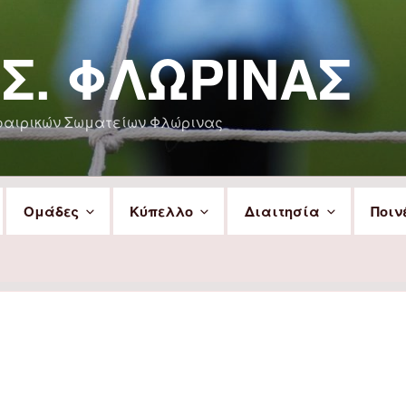
.Σ. ΦΛΏΡΙΝΑΣ
φαιρικών Σωματείων Φλώρινας
Ομάδες
Κύπελλο
Διαιτησία
Ποιν