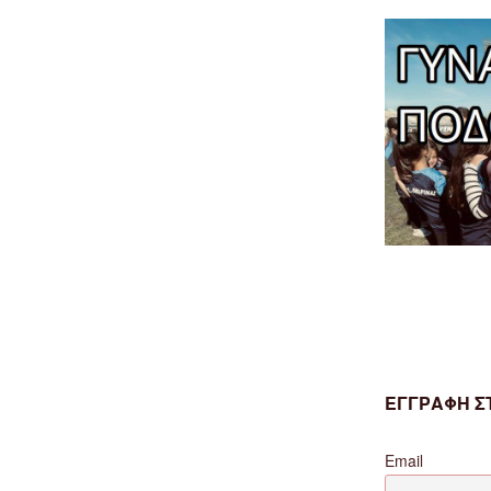
στον
“ΠΑΣ
Φλώρινα””
ΕΓΓΡΑΦΗ ΣΤ
Email