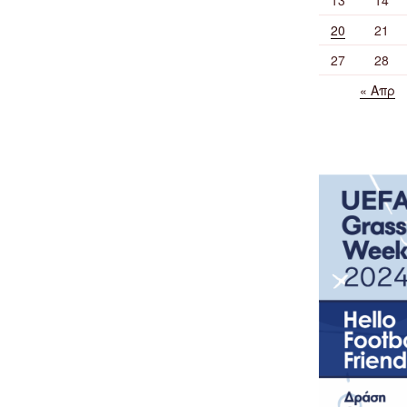
20
21
27
28
« Απρ