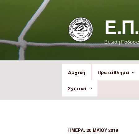
Μετάβαση
στο
Ε.Π
περιεχόμενο
Ένωση Ποδοσ
Αρχική
Πρωτάθλημα
Σχετικά
ΗΜΈΡΑ:
20 ΜΑΪ́ΟΥ 2019