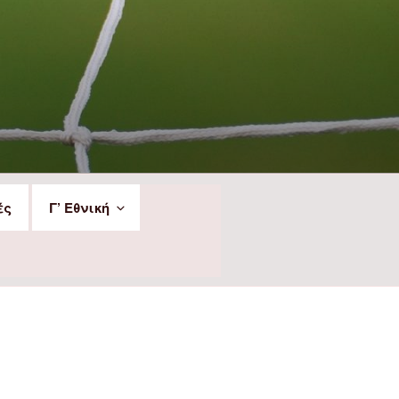
ές
Γ’ Εθνική