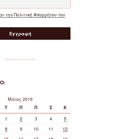
ι την Πολιτική Απορρήτου του
Ο:
Μάιος 2019
Τ
Π
Π
Σ
Κ
1
2
3
4
5
8
9
10
11
12
15
16
17
18
19