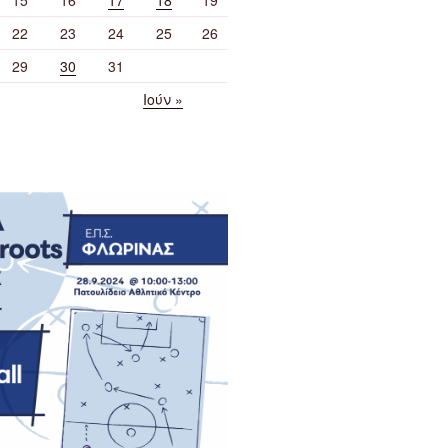
22
23
24
25
26
29
30
31
Ιούν »