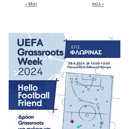
« Μάι
Ιούλ »