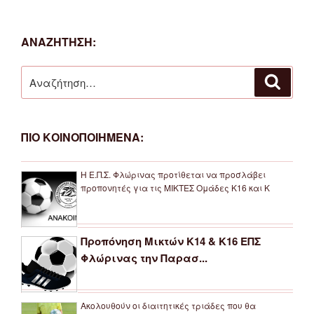
ΑΝΑΖΗΤΗΣΗ:
Αναζήτηση
Αναζή
για:
ΠΙΟ ΚΟΙΝΟΠΟΙΗΜΕΝΑ:
Η Ε.Π.Σ. Φλώρινας προτίθεται να προσλάβει
προπονητές για τις ΜΙΚΤΕΣ Ομάδες Κ16 και Κ
Προπόνηση Μικτών Κ14 & Κ16 ΕΠΣ
Φλώρινας την Παρασ...
Ακολουθούν οι διαιτητικές τριάδες που θα