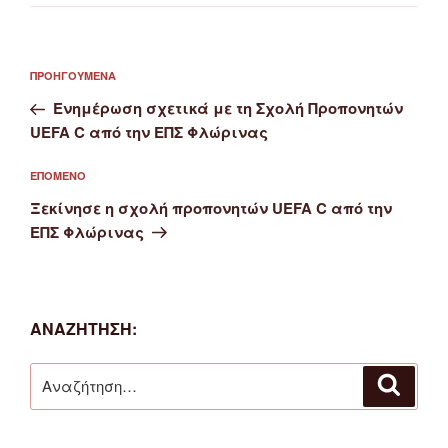
Πλοήγηση
Προηγούμενο
ΠΡΟΗΓΟΎΜΕΝΑ
άρθρων
άρθρο
Ενημέρωση σχετικά με τη Σχολή Προπονητών
UEFA C από την ΕΠΣ Φλώρινας
Επόμενο
ΕΠΌΜΕΝΟ
άρθρο
Ξεκίνησε η σχολή προπονητών UEFA C από την
ΕΠΣ Φλώρινας
ΑΝΑΖΉΤΗΣΗ:
Αναζήτηση
Αναζή
για: