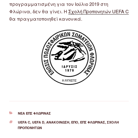
προγραμματισμένη για τον Ιούλιο 2019 στη
Φλώρινα, δεν θα γίνει. Η
Σχολή Προπονητών UEFA C
θα πραγματοποιηθεί κανονικά.
ΚΑΤΗΓΟΡΊΕΣ
ΝΈΑ ΕΠΣ ΦΛΏΡΙΝΑΣ
ΕΤΙΚΈΤΕΣ
UEFA C
,
UEFA D
,
ΑΝΑΚΟΊΝΩΣΗ
,
ΕΠΟ
,
ΕΠΣ ΦΛΏΡΙΝΑΣ
,
ΣΧΟΛΉ
ΠΡΟΠΟΝΗΤΏΝ