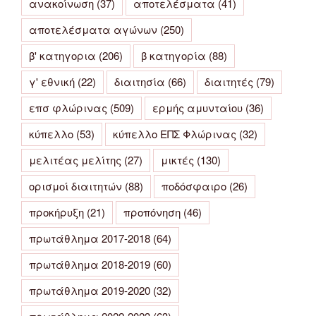
ανακοίνωση
(37)
αποτελέσματα
(41)
αποτελέσματα αγώνων
(250)
β' κατηγορια
(206)
β κατηγορία
(88)
γ' εθνική
(22)
διαιτησία
(66)
διαιτητές
(79)
επσ φλώρινας
(509)
ερμής αμυνταίου
(36)
κύπελλο
(53)
κύπελλο ΕΠΣ Φλώρινας
(32)
μελιτέας μελίτης
(27)
μικτές
(130)
ορισμοί διαιτητών
(88)
ποδόσφαιρο
(26)
προκήρυξη
(21)
προπόνηση
(46)
πρωτάθλημα 2017-2018
(64)
πρωτάθλημα 2018-2019
(60)
πρωτάθλημα 2019-2020
(32)