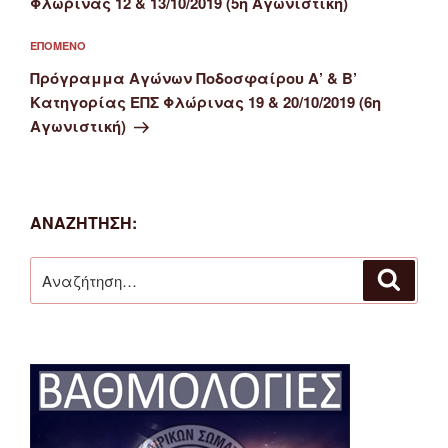
Φλώρινας 12 & 13/10/2019 (5η Αγωνιστική)
Επόμενο
ΕΠΌΜΕΝΟ
άρθρο
Πρόγραμμα Αγώνων Ποδοσφαίρου Α’ & Β’
Κατηγορίας ΕΠΣ Φλώρινας 19 & 20/10/2019 (6η
Αγωνιστική)
ΑΝΑΖΉΤΗΣΗ:
Αναζήτηση
Αναζή
για: