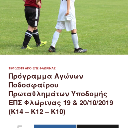
ΔΗΜΟΣΙΕΎΤΗΚΕ
15/10/2019
ΑΠΌ
ΕΠΣ ΦΛΏΡΙΝΑΣ
ΣΤΙΣ
Πρόγραμμα Αγώνων
Ποδοσφαίρου
Πρωταθλημάτων Υποδομής
ΕΠΣ Φλώρινας 19 & 20/10/2019
(Κ14 – Κ12 – Κ10)