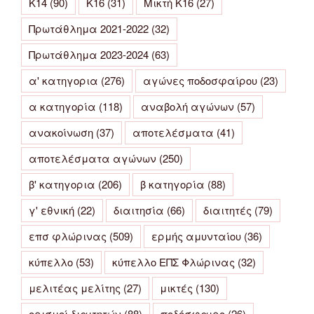
Κ14
(90)
Κ16
(31)
Μικτή Κ16
(27)
Πρωτάθλημα 2021-2022
(32)
Πρωτάθλημα 2023-2024
(63)
α' κατηγορια
(276)
αγώνες ποδοσφαίρου
(23)
α κατηγορία
(118)
αναβολή αγώνων
(57)
ανακοίνωση
(37)
αποτελέσματα
(41)
αποτελέσματα αγώνων
(250)
β' κατηγορια
(206)
β κατηγορία
(88)
γ' εθνική
(22)
διαιτησία
(66)
διαιτητές
(79)
επσ φλώρινας
(509)
ερμής αμυνταίου
(36)
κύπελλο
(53)
κύπελλο ΕΠΣ Φλώρινας
(32)
μελιτέας μελίτης
(27)
μικτές
(130)
ορισμοί διαιτητών
(88)
ποδόσφαιρο
(26)