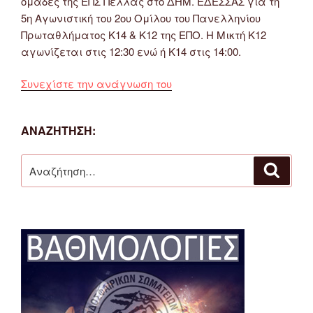
ομάδες της ΕΠΣ Πέλλας στο ΔΗΜ. ΕΔΕΣΣΑΣ για τη
5η Αγωνιστική του 2ου Ομίλου του Πανελληνίου
Πρωταθλήματος Κ14 & Κ12 της ΕΠΟ. Η Μικτή Κ12
αγωνίζεται στις 12:30 ενώ ή Κ14 στις 14:00.
“Τις
Συνεχίστε την ανάγνωση του
Μικτές
ΕΠΣ
ΑΝΑΖΉΤΗΣΗ:
Πέλλας
αντιμετωπίζουν
Αναζήτηση
οι
Αναζή
για:
Μικτές
Κ14
&
Κ12
ΕΠΣ
Φλώρινας
την
Τετάρτη