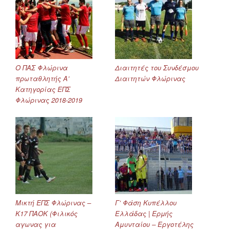
Ο ΠΑΣ Φλώρινα
Διαιτητές του Συνδέσμου
πρωταθλητής Α’
Διαιτητών Φλώρινας
Κατηγορίας ΕΠΣ
Φλώρινας 2018-2019
Μικτή ΕΠΣ Φλώρινας –
Γ’ Φάση Κυπέλλου
Κ17 ΠΑΟΚ (Φιλικός
Ελλάδας | Ερμής
αγωνας για
Αμυνταίου – Εργοτέλης