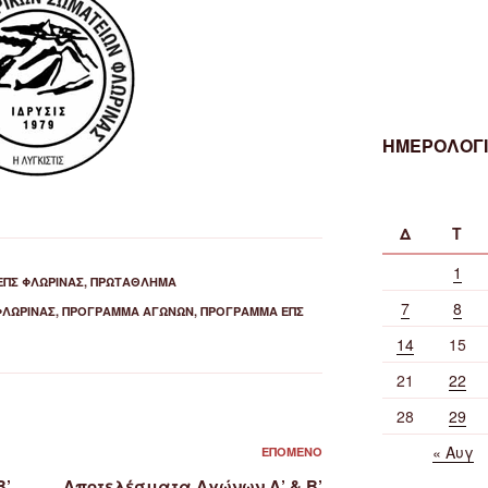
ΗΜΕΡΟΛΟΓΙ
Δ
Τ
1
ΕΠΣ ΦΛΏΡΙΝΑΣ
,
ΠΡΩΤΆΘΛΗΜΑ
7
8
ΦΛΏΡΙΝΑΣ
,
ΠΡΌΓΡΑΜΜΑ ΑΓΏΝΩΝ
,
ΠΡΌΓΡΑΜΜΑ ΕΠΣ
14
15
21
22
28
29
« Αυγ
Επόμενο
ΕΠΌΜΕΝΟ
άρθρο
Β’
Αποτελέσματα Αγώνων Α’ & Β’