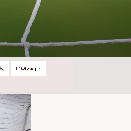
ές
Γ’ Εθνική