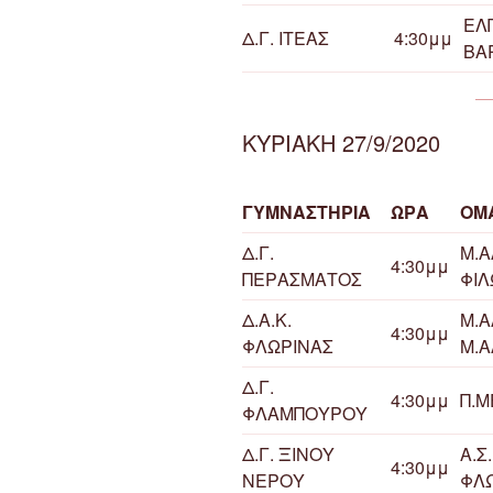
ΕΛ
Δ.Γ. ΙΤΕΑΣ
4:30μμ
ΒΑ
ΚΥΡΙΑΚΗ 27/9/2020
ΓΥΜΝΑΣΤΗΡΙΑ
ΩΡΑ
ΟΜ
Δ.Γ.
Μ.
4:30μμ
ΠΕΡΑΣΜΑΤΟΣ
ΦΙΛ
Δ.Α.Κ.
Μ.Α
4:30μμ
ΦΛΩΡΙΝΑΣ
Μ.
Δ.Γ.
4:30μμ
Π.Μ
ΦΛΑΜΠΟΥΡΟΥ
Δ.Γ. ΞΙΝΟΥ
Α.Σ
4:30μμ
ΝΕΡΟΥ
ΦΛ