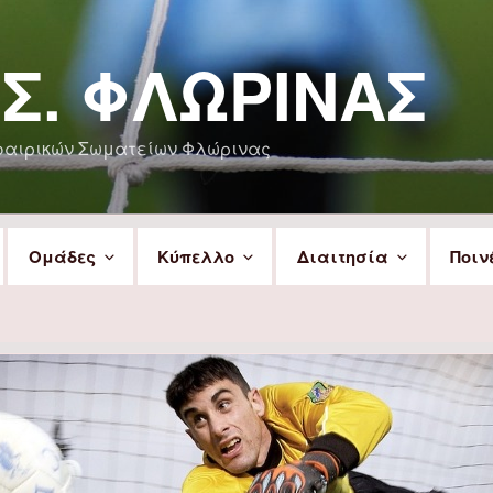
.Σ. ΦΛΏΡΙΝΑΣ
φαιρικών Σωματείων Φλώρινας
Ομάδες
Κύπελλο
Διαιτησία
Ποιν