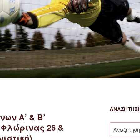
ΑΝΑΖΉΤΗΣΗ
ων Α’ & Β’
 Φλώρινας 26 &
Αναζήτηση
για:
νιστική)