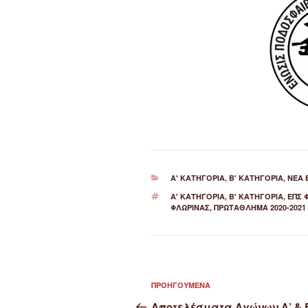
ΚΑΤΗΓΟΡΊΕΣ
Α' ΚΑΤΗΓΟΡΊΑ
,
Β' ΚΑΤΗΓΟΡΊΑ
,
ΝΈΑ 
ΕΤΙΚΈΤΕΣ
Α' ΚΑΤΗΓΟΡΙΑ
,
Β' ΚΑΤΗΓΟΡΙΑ
,
ΕΠΣ 
ΦΛΏΡΙΝΑΣ
,
ΠΡΩΤΆΘΛΗΜΑ 2020-2021
Πλοήγηση
Προηγούμενο
ΠΡΟΗΓΟΎΜΕΝΑ
άρθρων
άρθρο
Αποτελέσματα Αγώνων Α’ & 