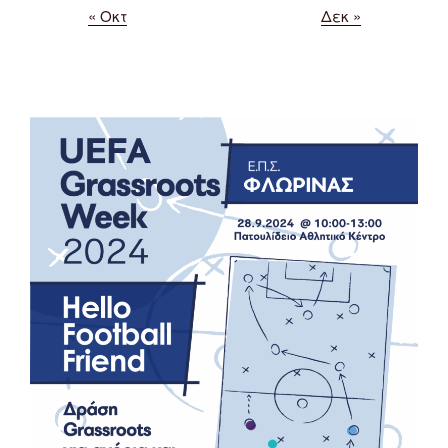
« Οκτ
Δεκ »