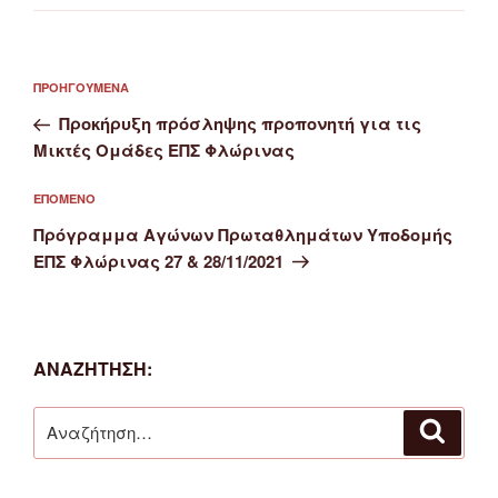
Πλοήγηση
Προηγούμενο
ΠΡΟΗΓΟΎΜΕΝΑ
άρθρων
άρθρο
Προκήρυξη πρόσληψης προπονητή για τις
Μικτές Ομάδες ΕΠΣ Φλώρινας
Επόμενο
ΕΠΌΜΕΝΟ
άρθρο
Πρόγραμμα Αγώνων Πρωταθλημάτων Υποδομής
ΕΠΣ Φλώρινας 27 & 28/11/2021
ΑΝΑΖΉΤΗΣΗ:
Αναζήτηση
Αναζή
για: