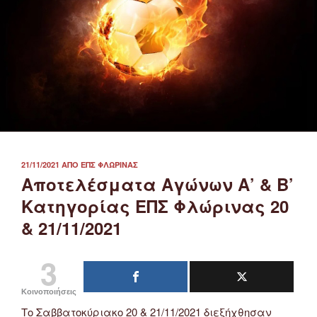
ΔΗΜΟΣΙΕΎΤΗΚΕ
21/11/2021
ΑΠΌ
ΕΠΣ ΦΛΏΡΙΝΑΣ
ΣΤΙΣ
Αποτελέσματα Αγώνων Α’ & Β’
Κατηγορίας ΕΠΣ Φλώρινας 20
& 21/11/2021
3
Κοινοποιήσεις
Το Σαββατοκύριακο 20 & 21/11/2021 διεξήχθησαν