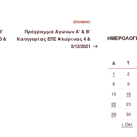
Επόμενο
ΕΠΌΜΕΝΟ
άρθρο
Β’
Πρόγραμμα Αγώνων Α’ & Β’
ΗΜΕΡΟΛΟΓΙ
0 &
Κατηγορίας ΕΠΣ Φλώρινας 4 &
5/12/2021
Δ
Τ
1
2
8
9
15
16
22
23
29
30
« Οκτ