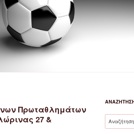
ΑΝΑΖΉΤΗΣΗ
νων Πρωταθλημάτων
λώρινας 27 &
Αναζήτηση
για: