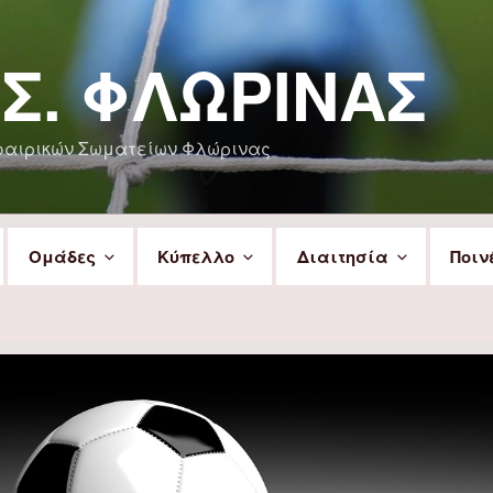
.Σ. ΦΛΏΡΙΝΑΣ
φαιρικών Σωματείων Φλώρινας
Ομάδες
Κύπελλο
Διαιτησία
Ποιν