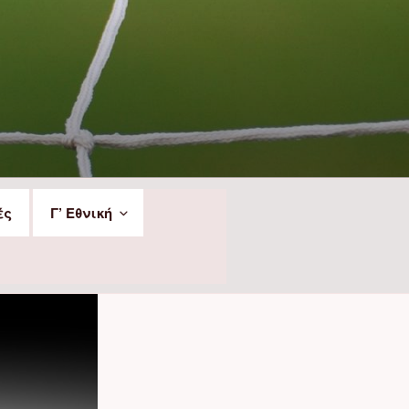
ές
Γ’ Εθνική