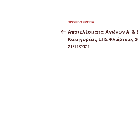
Πλοήγηση
Προηγούμενο
ΠΡΟΗΓΟΎΜΕΝΑ
άρθρων
άρθρο
Αποτελέσματα Αγώνων Α’ & 
Κατηγορίας ΕΠΣ Φλώρινας 2
21/11/2021