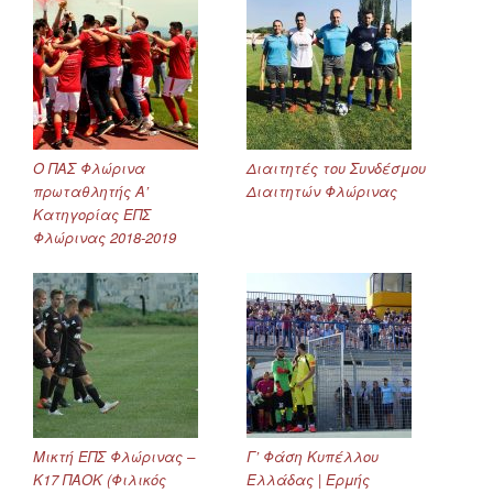
Ο ΠΑΣ Φλώρινα
Διαιτητές του Συνδέσμου
πρωταθλητής Α’
Διαιτητών Φλώρινας
Κατηγορίας ΕΠΣ
Φλώρινας 2018-2019
Μικτή ΕΠΣ Φλώρινας –
Γ’ Φάση Κυπέλλου
Κ17 ΠΑΟΚ (Φιλικός
Ελλάδας | Ερμής