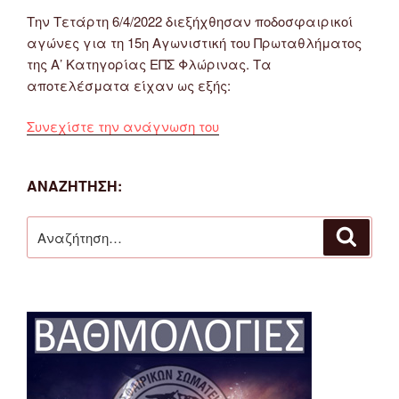
Την Τετάρτη 6/4/2022 διεξήχθησαν ποδοσφαιρικοί
αγώνες για τη 15η Αγωνιστική του Πρωταθλήματος
της Α’ Κατηγορίας ΕΠΣ Φλώρινας. Τα
αποτελέσματα είχαν ως εξής:
“Αποτελέσματα
Συνεχίστε την ανάγνωση του
Αγώνων
Α’
ΑΝΑΖΉΤΗΣΗ:
Κατηγορίας
ΕΠΣ
Αναζήτηση
Φλώρινας
Αναζή
για:
6/4/2022”