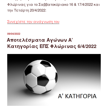
Φλώρινας για το Σαββατοκύριακο 16 & 17/4/2022 και
την Τετάρτη 20/4/2022:
“Πρόγραμμα
Συνεχίστε την ανάγνωση του
Αγώνων
Α’
ΔΗΜΟΣΙΕΎΤΗΚΕ
09/04/2022
ΣΤΙΣ
Κατηγορίας
Αποτελέσματα Αγώνων Α’
&
Κατηγορίας ΕΠΣ Φλώρινας 6/4/2022
Κυπέλλου
ΕΠΣ
Φλώρινας
16,
17
&
20/4/2022”