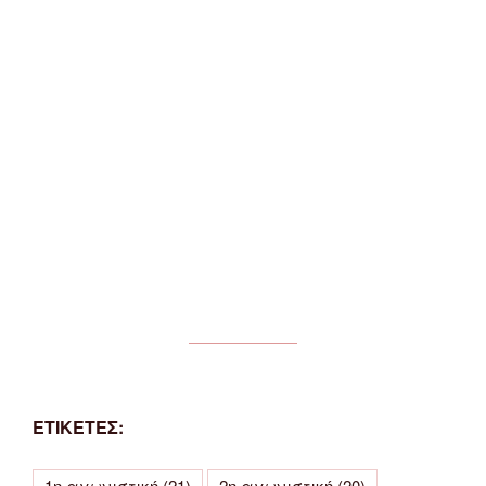
ΕΤΙΚΕΤΕΣ:
1η αγωνιστική
(21)
2η αγωνιστική
(20)