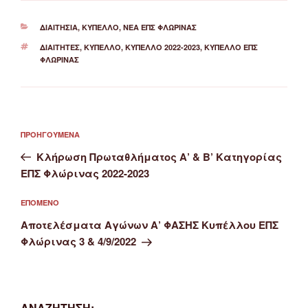
ΚΑΤΗΓΟΡΊΕΣ
ΔΙΑΙΤΗΣΊΑ
,
ΚΎΠΕΛΛΟ
,
ΝΈΑ ΕΠΣ ΦΛΏΡΙΝΑΣ
ΕΤΙΚΈΤΕΣ
ΔΙΑΙΤΗΤΈΣ
,
ΚΎΠΕΛΛΟ
,
ΚΎΠΕΛΛΟ 2022-2023
,
ΚΎΠΕΛΛΟ ΕΠΣ
ΦΛΏΡΙΝΑΣ
Πλοήγηση
Προηγούμενο
ΠΡΟΗΓΟΎΜΕΝΑ
άρθρων
άρθρο
Κλήρωση Πρωταθλήματος Α’ & Β’ Κατηγορίας
ΕΠΣ Φλώρινας 2022-2023
Επόμενο
ΕΠΌΜΕΝΟ
άρθρο
Αποτελέσματα Αγώνων Α’ ΦΑΣΗΣ Κυπέλλου ΕΠΣ
Φλώρινας 3 & 4/9/2022
ΑΝΑΖΉΤΗΣΗ: