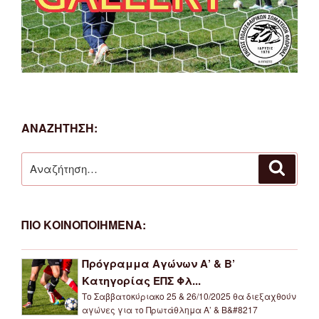
ΑΝΑΖΗΤΗΣΗ:
Αναζήτηση
Αναζή
για:
ΠΙΟ ΚΟΙΝΟΠΟΙΗΜΕΝΑ:
Πρόγραμμα Αγώνων Α’ & Β’
Κατηγορίας ΕΠΣ Φλ...
Το Σαββατοκύριακο 25 & 26/10/2025 θα διεξαχθούν
αγώνες για το Πρωτάθλημα Α’ & Β&#8217