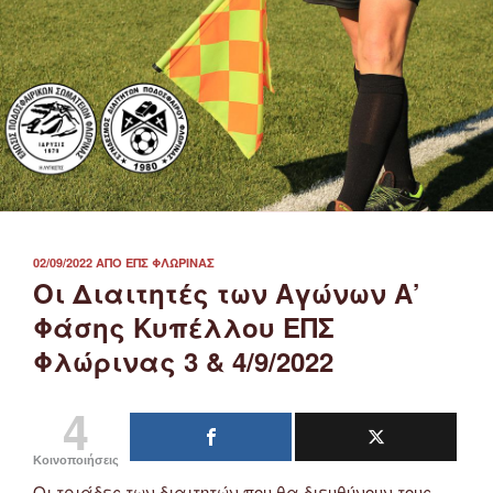
ΔΗΜΟΣΙΕΎΤΗΚΕ
02/09/2022
ΑΠΌ
ΕΠΣ ΦΛΏΡΙΝΑΣ
ΣΤΙΣ
Οι Διαιτητές των Αγώνων Α’
Φάσης Κυπέλλου ΕΠΣ
Φλώρινας 3 & 4/9/2022
4
Κοινοποιήσεις
Οι τριάδες των διαιτητών που θα διευθύνουν τους