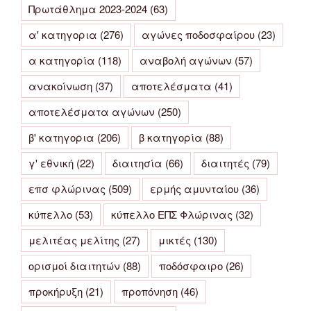
Πρωτάθλημα 2023-2024
(63)
α' κατηγορια
(276)
αγώνες ποδοσφαίρου
(23)
α κατηγορία
(118)
αναβολή αγώνων
(57)
ανακοίνωση
(37)
αποτελέσματα
(41)
αποτελέσματα αγώνων
(250)
β' κατηγορια
(206)
β κατηγορία
(88)
γ' εθνική
(22)
διαιτησία
(66)
διαιτητές
(79)
επσ φλώρινας
(509)
ερμής αμυνταίου
(36)
κύπελλο
(53)
κύπελλο ΕΠΣ Φλώρινας
(32)
μελιτέας μελίτης
(27)
μικτές
(130)
ορισμοί διαιτητών
(88)
ποδόσφαιρο
(26)
προκήρυξη
(21)
προπόνηση
(46)