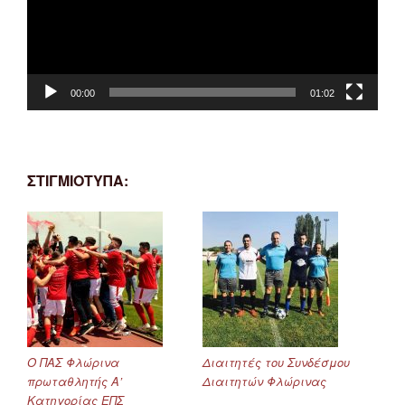
00:00
01:02
ΣΤΙΓΜΙΟΤΥΠΑ:
Ο ΠΑΣ Φλώρινα
Διαιτητές του Συνδέσμου
πρωταθλητής Α’
Διαιτητών Φλώρινας
Κατηγορίας ΕΠΣ