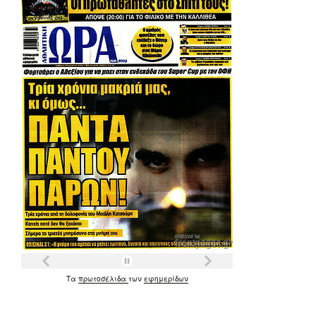
Τα
πρωτοσέλιδα
των
εφημερίδων