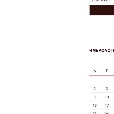
ΗΜΕΡΟΛΟΓΙ
Δ
Τ
2
3
9
10
16
17
23
24