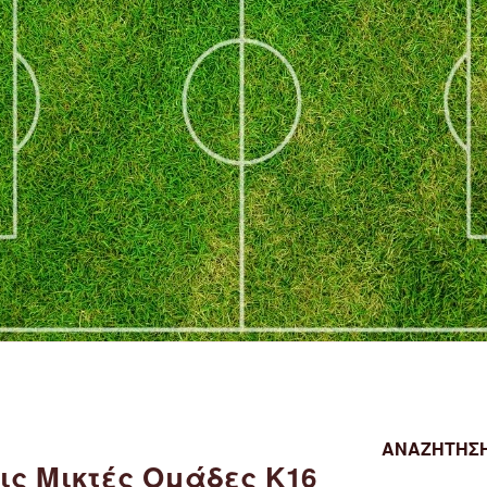
ΑΝΑΖΉΤΗΣΗ
ις Μικτές Ομάδες Κ16