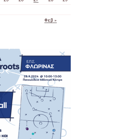
Φεβ »