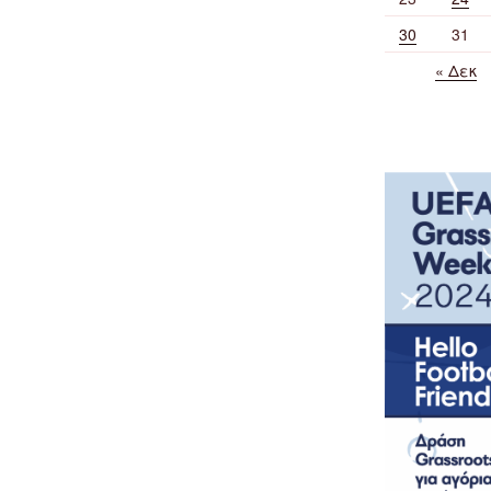
30
31
« Δεκ