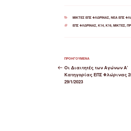
ΚΑΤΗΓΟΡΊΕΣ
ΜΙΚΤΈΣ ΕΠΣ ΦΛΏΡΙΝΑΣ
,
ΝΈΑ ΕΠΣ ΦΛ
ΕΤΙΚΈΤΕΣ
ΕΠΣ ΦΛΏΡΙΝΑΣ
,
Κ14
,
Κ16
,
ΜΙΚΤΈΣ
,
Π
Πλοήγηση
Προηγούμενο
ΠΡΟΗΓΟΎΜΕΝΑ
άρθρων
άρθρο
Οι Διαιτητές των Αγώνων Α’
Κατηγορίας ΕΠΣ Φλώρινας 2
29/1/2023