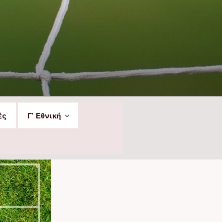
ές
Γ’ Εθνική