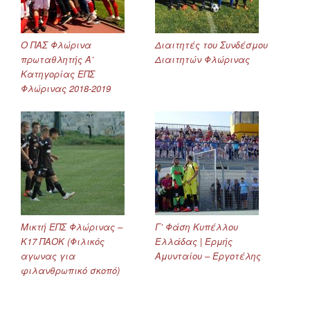
Ο ΠΑΣ Φλώρινα
Διαιτητές του Συνδέσμου
πρωταθλητής Α’
Διαιτητών Φλώρινας
Κατηγορίας ΕΠΣ
Φλώρινας 2018-2019
Μικτή ΕΠΣ Φλώρινας –
Γ’ Φάση Κυπέλλου
Κ17 ΠΑΟΚ (Φιλικός
Ελλάδας | Ερμής
αγωνας για
Αμυνταίου – Εργοτέλης
φιλανθρωπικό σκοπό)