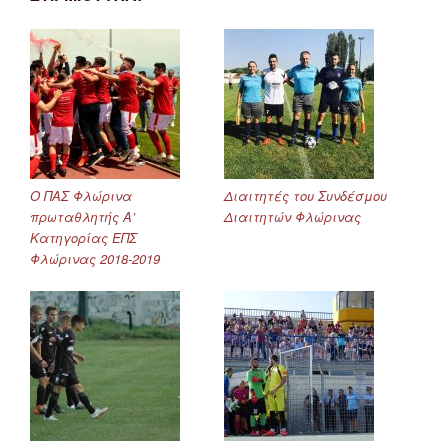
Ο ΠΑΣ Φλώρινα
Διαιτητές του Συνδέσμου
πρωταθλητής Α’
Διαιτητών Φλώρινας
Κατηγορίας ΕΠΣ
Φλώρινας 2018-2019