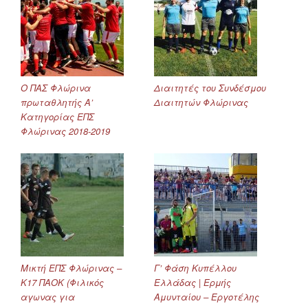
Ο ΠΑΣ Φλώρινα
Διαιτητές του Συνδέσμου
πρωταθλητής Α’
Διαιτητών Φλώρινας
Κατηγορίας ΕΠΣ
Φλώρινας 2018-2019
Μικτή ΕΠΣ Φλώρινας –
Γ’ Φάση Κυπέλλου
Κ17 ΠΑΟΚ (Φιλικός
Ελλάδας | Ερμής
αγωνας για
Αμυνταίου – Εργοτέλης