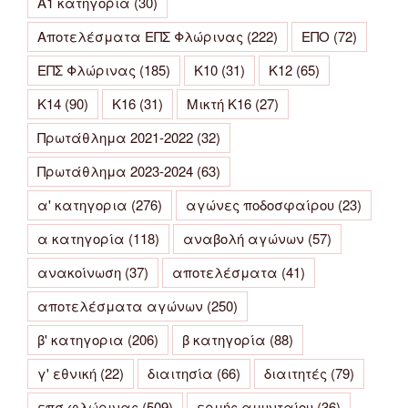
Α1 κατηγορία
(30)
Αποτελέσματα ΕΠΣ Φλώρινας
(222)
ΕΠΟ
(72)
ΕΠΣ Φλώρινας
(185)
Κ10
(31)
Κ12
(65)
Κ14
(90)
Κ16
(31)
Μικτή Κ16
(27)
Πρωτάθλημα 2021-2022
(32)
Πρωτάθλημα 2023-2024
(63)
α' κατηγορια
(276)
αγώνες ποδοσφαίρου
(23)
α κατηγορία
(118)
αναβολή αγώνων
(57)
ανακοίνωση
(37)
αποτελέσματα
(41)
αποτελέσματα αγώνων
(250)
β' κατηγορια
(206)
β κατηγορία
(88)
γ' εθνική
(22)
διαιτησία
(66)
διαιτητές
(79)
επσ φλώρινας
(509)
ερμής αμυνταίου
(36)