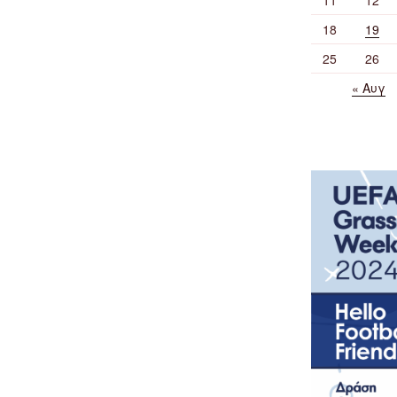
18
19
25
26
« Αυγ