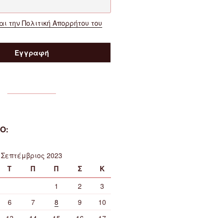
ι την Πολιτική Απορρήτου του
Ο:
Σεπτέμβριος 2023
Τ
Π
Π
Σ
Κ
1
2
3
6
7
8
9
10
13
14
15
16
17