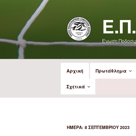
Μετάβαση
στο
Ε.Π
περιεχόμενο
Ένωση Ποδοσ
Αρχική
Πρωτάθλημα
Σχετικά
ΗΜΈΡΑ:
8 ΣΕΠΤΕΜΒΡΊΟΥ 2023