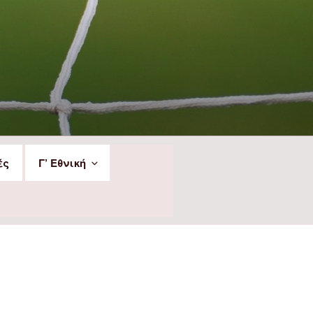
ές
Γ’ Εθνική