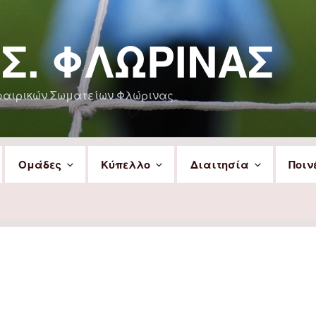
.Σ. ΦΛΏΡΙΝΑΣ
φαιρικών Σωματείων Φλώρινας
Ομάδες
Κύπελλο
Διαιτησία
Ποιν