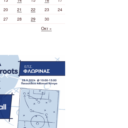
20
21
22
23
24
27
28
29
30
Οκτ »