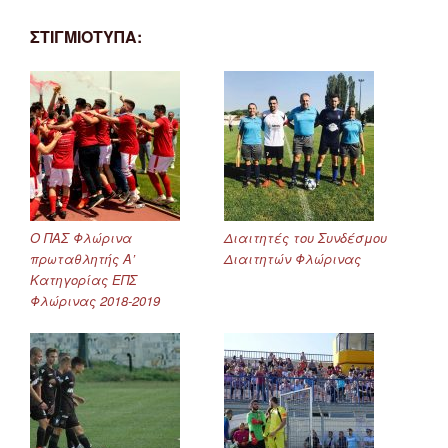
ΣΤΙΓΜΙΟΤΥΠΑ:
Ο ΠΑΣ Φλώρινα
Διαιτητές του Συνδέσμου
πρωταθλητής Α’
Διαιτητών Φλώρινας
Κατηγορίας ΕΠΣ
Φλώρινας 2018-2019