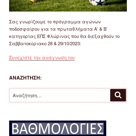
Σας γνωρίζουμε το πρόγραμμα αγώνων
ποδοσφαίρου για τα πρωταθλήματα Α’ & Β’
κατηγορίας ΕΠΣ Φλώρινας που θα διεξαχθούν το
Σαββατοκύριακο 28 & 29/10/2023:
“Πρόγραμμα
Συνεχίστε την ανάγνωση του
Αγώνων
Α’
ΑΝΑΖΉΤΗΣΗ:
&
Β’
Αναζήτηση
Κατηγορίας
Αναζή
για:
ΕΠΣ
Φλώρινας
28
&
29/10/2023”