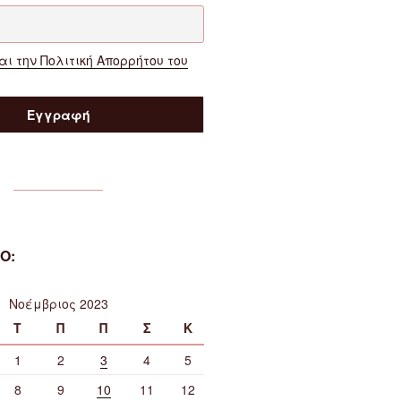
ι την Πολιτική Απορρήτου του
Ο:
Νοέμβριος 2023
Τ
Π
Π
Σ
Κ
1
2
3
4
5
8
9
10
11
12