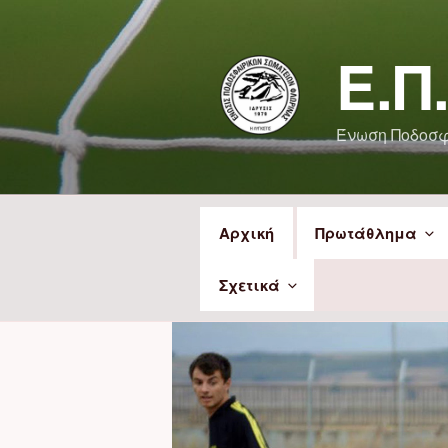
Μετάβαση
στο
Ε.Π
περιεχόμενο
Ένωση Ποδοσ
Αρχική
Πρωτάθλημα
Σχετικά