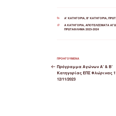
ΚΑΤΗΓΟΡΊΕΣ
Α' ΚΑΤΗΓΟΡΊΑ
,
Β' ΚΑΤΗΓΟΡΊΑ
,
ΠΡΩ
ΕΤΙΚΈΤΕΣ
Α ΚΑΤΗΓΟΡΊΑ
,
ΑΠΟΤΕΛΈΣΜΑΤΑ ΑΓ
ΠΡΩΤΆΘΛΗΜΑ 2023-2024
Πλοήγηση
Προηγούμενο
ΠΡΟΗΓΟΎΜΕΝΑ
άρθρων
άρθρο
Πρόγραμμα Αγώνων Α’ & Β’
Κατηγορίας ΕΠΣ Φλώρινας 1
12/11/2023