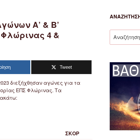
ΑΝΑΖΉΤΗΣΗ
γώνων Α’ & Β’
 Φλώρινας 4 &
Αναζήτηση
για:
οίηση
Tweet
/2023 διεξήχθησαν αγώνες για τα
γορίας ΕΠΣ Φλώρινας. Τα
ακάτω:
ΣΚΟΡ