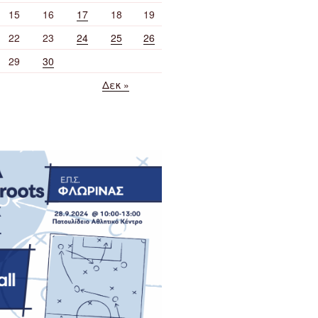
15
16
17
18
19
22
23
24
25
26
29
30
Δεκ »