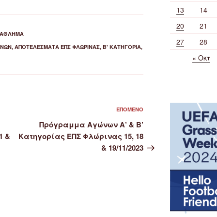
13
14
20
21
ΤΆΘΛΗΜΑ
27
28
ΏΝΩΝ
,
ΑΠΟΤΕΛΈΣΜΑΤΑ ΕΠΣ ΦΛΏΡΙΝΑΣ
,
Β' ΚΑΤΗΓΟΡΙΑ
,
« Οκτ
Επόμενο
ΕΠΌΜΕΝΟ
άρθρο
Πρόγραμμα Αγώνων Α’ & Β’
1 &
Κατηγορίας ΕΠΣ Φλώρινας 15, 18
& 19/11/2023