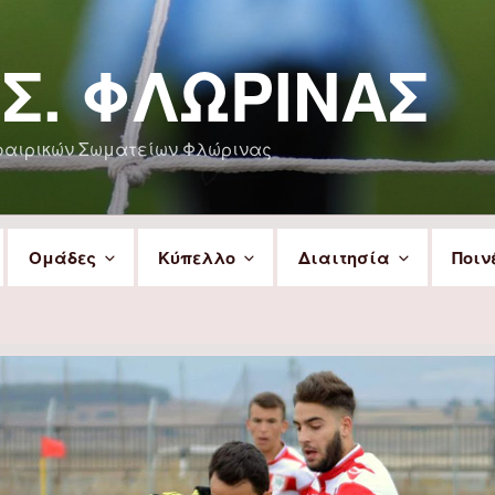
.Σ. ΦΛΏΡΙΝΑΣ
φαιρικών Σωματείων Φλώρινας
Ομάδες
Κύπελλο
Διαιτησία
Ποιν