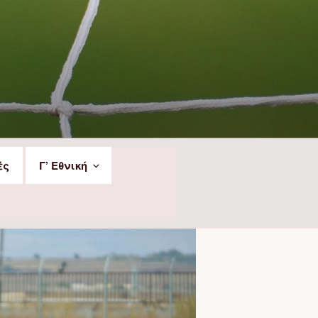
ές
Γ’ Εθνική