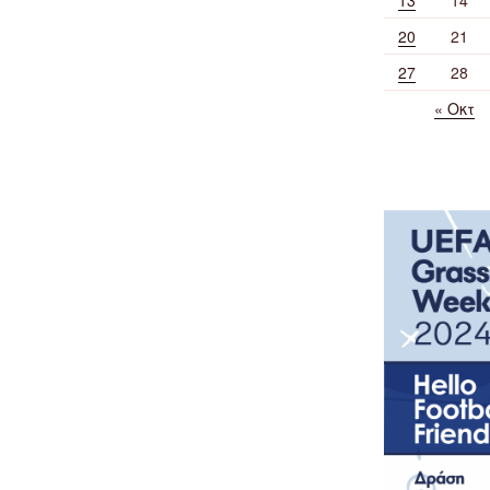
20
21
27
28
« Οκτ