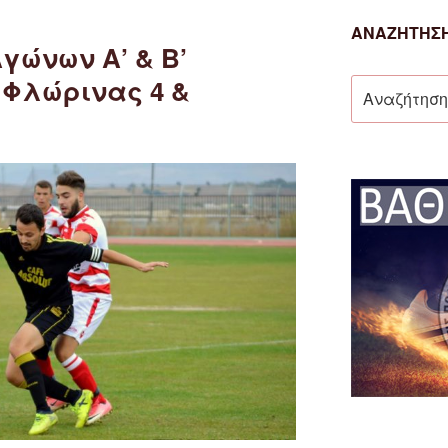
ΑΝΑΖΉΤΗΣΗ
γώνων Α’ & Β’
 Φλώρινας 4 &
Αναζήτηση
για: