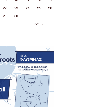
22
23
24
25
26
29
30
Δεκ »