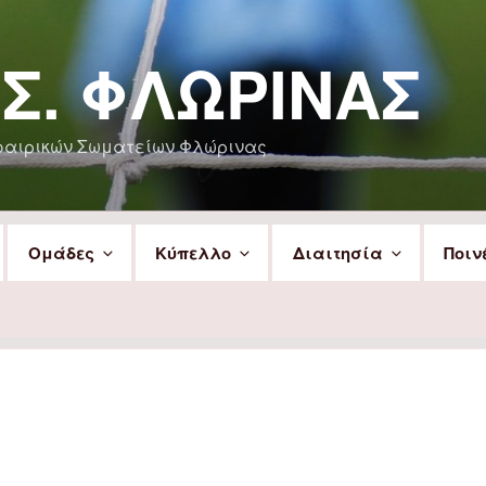
.Σ. ΦΛΏΡΙΝΑΣ
φαιρικών Σωματείων Φλώρινας
Ομάδες
Κύπελλο
Διαιτησία
Ποιν