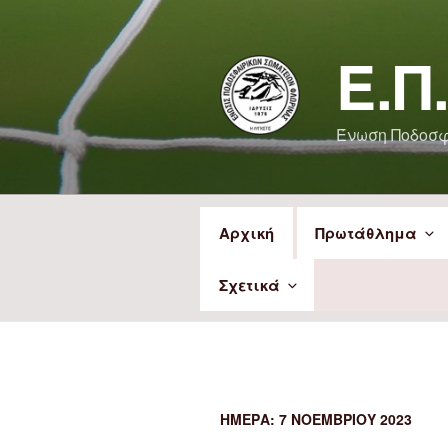
Μετάβαση
στο
Ε.Π
περιεχόμενο
Ένωση Ποδοσ
Αρχική
Πρωτάθλημα
Σχετικά
ΗΜΈΡΑ:
7 ΝΟΕΜΒΡΊΟΥ 2023