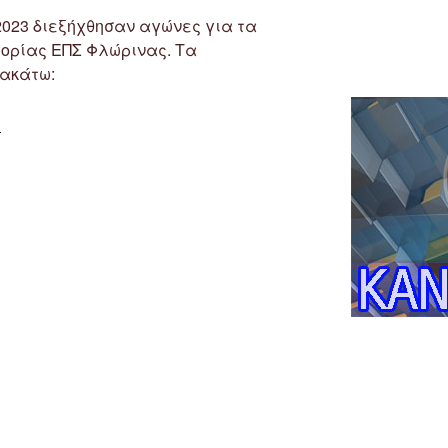
/2023 διεξήχθησαν αγώνες για τα
γορίας ΕΠΣ Φλώρινας. Τα
ακάτω:
“Αποτελέσματα
υ
Αγώνων
Α’
&
Β’
Κατηγορίας
ΕΠΣ
Φλώρινας
4
&
5/11/2023”