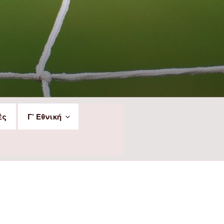
ές
Γ’ Εθνική