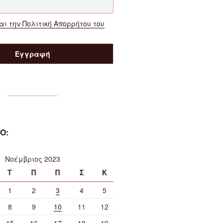
ι την Πολιτική Απορρήτου του
Ο:
Νοέμβριος 2023
Τ
Π
Π
Σ
Κ
1
2
3
4
5
8
9
10
11
12
15
16
17
18
19