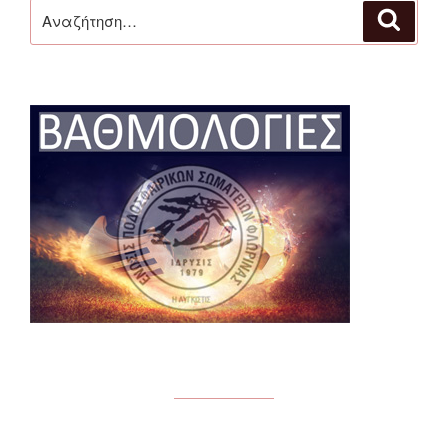
Αναζήτηση
Αναζή
για: