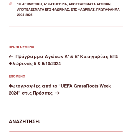
ΕΤΙΚΈΤΕΣ
1Η ΑΓΩΝΙΣΤΙΚΉ
,
Α' ΚΑΤΗΓΟΡΙΑ
,
ΑΠΟΤΕΛΈΣΜΑΤΑ ΑΓΏΝΩΝ
,
ΑΠΟΤΕΛΈΣΜΑΤΑ ΕΠΣ ΦΛΏΡΙΝΑΣ
,
ΕΠΣ ΦΛΏΡΙΝΑΣ
,
ΠΡΩΤΆΘΛΗΜΑ
2024-2025
Πλοήγηση
Προηγούμενο
ΠΡΟΗΓΟΎΜΕΝΑ
άρθρων
άρθρο
Πρόγραμμα Αγώνων Α’ & Β’ Κατηγορίας ΕΠΣ
Φλώρινας 5 & 6/10/2024
Επόμενο
ΕΠΌΜΕΝΟ
άρθρο
Φωτογραφίες από το “UEFA GrassRoots Week
2024” στις Πρέσπες
ΑΝΑΖΉΤΗΣΗ: