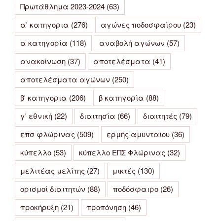
Πρωτάθλημα 2023-2024
(63)
α' κατηγορια
(276)
αγώνες ποδοσφαίρου
(23)
α κατηγορία
(118)
αναβολή αγώνων
(57)
ανακοίνωση
(37)
αποτελέσματα
(41)
αποτελέσματα αγώνων
(250)
β' κατηγορια
(206)
β κατηγορία
(88)
γ' εθνική
(22)
διαιτησία
(66)
διαιτητές
(79)
επσ φλώρινας
(509)
ερμής αμυνταίου
(36)
κύπελλο
(53)
κύπελλο ΕΠΣ Φλώρινας
(32)
μελιτέας μελίτης
(27)
μικτές
(130)
ορισμοί διαιτητών
(88)
ποδόσφαιρο
(26)
προκήρυξη
(21)
προπόνηση
(46)