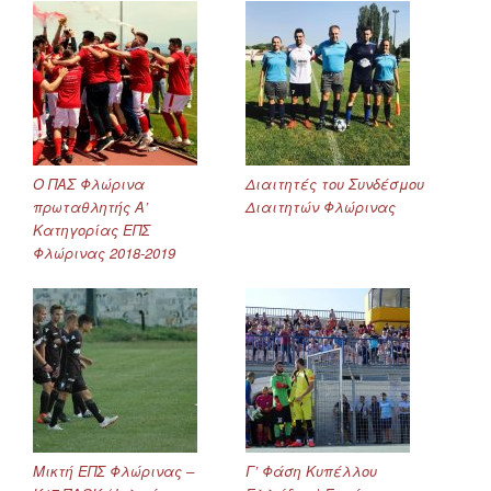
Ο ΠΑΣ Φλώρινα
Διαιτητές του Συνδέσμου
πρωταθλητής Α’
Διαιτητών Φλώρινας
Κατηγορίας ΕΠΣ
Φλώρινας 2018-2019
Μικτή ΕΠΣ Φλώρινας –
Γ’ Φάση Κυπέλλου