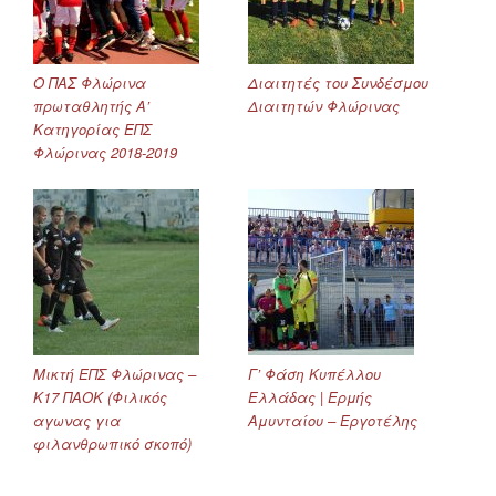
Ο ΠΑΣ Φλώρινα
Διαιτητές του Συνδέσμου
πρωταθλητής Α’
Διαιτητών Φλώρινας
Κατηγορίας ΕΠΣ
Φλώρινας 2018-2019
Μικτή ΕΠΣ Φλώρινας –
Γ’ Φάση Κυπέλλου
Κ17 ΠΑΟΚ (Φιλικός
Ελλάδας | Ερμής
αγωνας για
Αμυνταίου – Εργοτέλης
φιλανθρωπικό σκοπό)