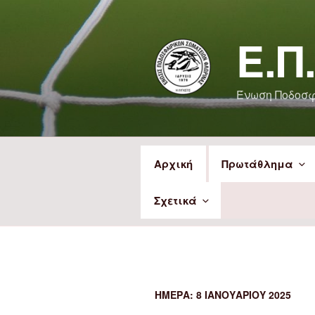
Μετάβαση
στο
Ε.Π
περιεχόμενο
Ένωση Ποδοσ
Αρχική
Πρωτάθλημα
Σχετικά
ΗΜΈΡΑ:
8 ΙΑΝΟΥΑΡΊΟΥ 2025