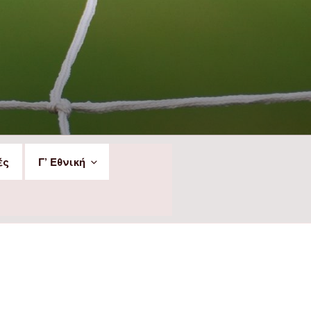
ές
Γ’ Εθνική