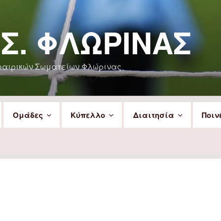
.Σ. ΦΛΏΡΙΝΑΣ
φαιρικών Σωματείων Φλώρινας
Ομάδες
Κύπελλο
Διαιτησία
Ποιν