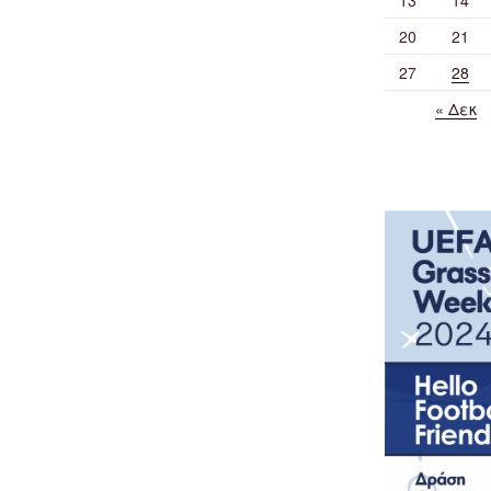
20
21
27
28
« Δεκ