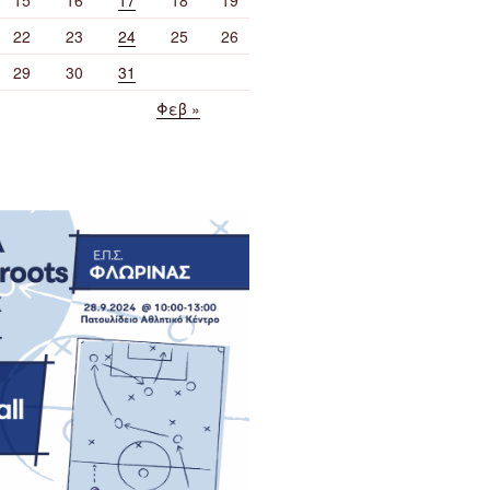
22
23
24
25
26
29
30
31
Φεβ »