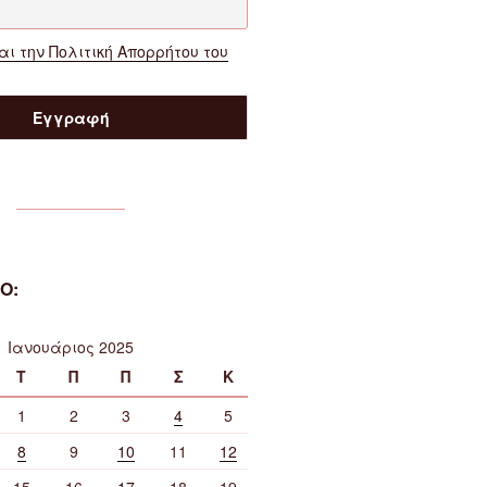
ι την Πολιτική Απορρήτου του
Ο:
Ιανουάριος 2025
Τ
Π
Π
Σ
Κ
1
2
3
4
5
8
9
10
11
12
15
16
17
18
19