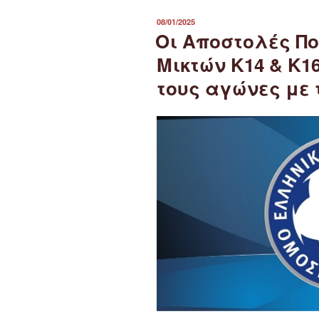
ΔΗΜΟΣΙΕΎΤΗΚΕ
08/01/2025
ΣΤΙΣ
Οι Αποστολές Π
Μικτών Κ14 & Κ1
τους αγώνες με 