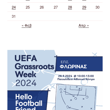
24
25
26
27
28
29
30
31
« Φεβ
Απρ »