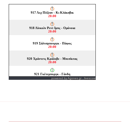
powered by
Agones.gr
-
livescore