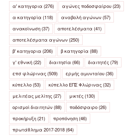
α' κατηγορια
(276)
αγώνες ποδοσφαίρου
(23)
α κατηγορία
(118)
αναβολή αγώνων
(57)
ανακοίνωση
(37)
αποτελέσματα
(41)
αποτελέσματα αγώνων
(250)
β' κατηγορια
(206)
β κατηγορία
(88)
γ' εθνική
(22)
διαιτησία
(66)
διαιτητές
(79)
επσ φλώρινας
(509)
ερμής αμυνταίου
(36)
κύπελλο
(53)
κύπελλο ΕΠΣ Φλώρινας
(32)
μελιτέας μελίτης
(27)
μικτές
(130)
ορισμοί διαιτητών
(88)
ποδόσφαιρο
(26)
προκήρυξη
(21)
προπόνηση
(46)
πρωτάθλημα 2017-2018
(64)