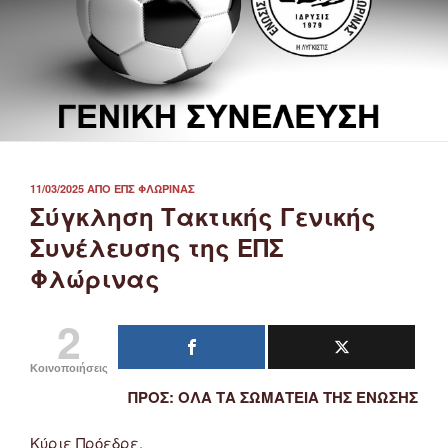
ΔΗΜΟΣΙΕΎΤΗΚΕ
11/03/2025
ΑΠΌ
ΕΠΣ ΦΛΏΡΙΝΑΣ
ΣΤΙΣ
Σύγκληση Τακτικής Γενικής
Συνέλευσης της ΕΠΣ
Φλώρινας
2
Κοινοποιήσεις
ΠΡΟΣ: ΟΛΑ ΤΑ ΣΩΜΑΤΕΙΑ ΤΗΣ ΕΝΩΣΗΣ
Κύριε Πρόεδρε,