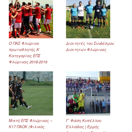
Ο ΠΑΣ Φλώρινα
Διαιτητές του Συνδέσμου
πρωταθλητής Α’
Διαιτητών Φλώρινας
Κατηγορίας ΕΠΣ
Φλώρινας 2018-2019
Μικτή ΕΠΣ Φλώρινας –
Γ’ Φάση Κυπέλλου
Κ17 ΠΑΟΚ (Φιλικός
Ελλάδας | Ερμής