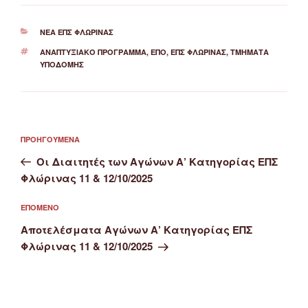
ΚΑΤΗΓΟΡΊΕΣ
ΝΈΑ ΕΠΣ ΦΛΏΡΙΝΑΣ
ΕΤΙΚΈΤΕΣ
ΑΝΆΠΤΥΞΙΑΚΌ ΠΡΌΓΡΑΜΜΑ
,
ΕΠΟ
,
ΕΠΣ ΦΛΏΡΙΝΑΣ
,
ΤΜΉΜΑΤΑ
ΥΠΟΔΟΜΉΣ
Πλοήγηση
Προηγούμενο
ΠΡΟΗΓΟΎΜΕΝΑ
άρθρων
άρθρο
Οι Διαιτητές των Αγώνων Α’ Κατηγορίας ΕΠΣ
Φλώρινας 11 & 12/10/2025
Επόμενο
ΕΠΌΜΕΝΟ
άρθρο
Αποτελέσματα Αγώνων Α’ Κατηγορίας ΕΠΣ
Φλώρινας 11 & 12/10/2025