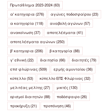
Πρωτάθλημα 2023-2024
(63)
α' κατηγορια
(276)
αγώνες ποδοσφαίρου
(23)
α κατηγορία
(118)
αναβολή αγώνων
(57)
ανακοίνωση
(37)
αποτελέσματα
(41)
αποτελέσματα αγώνων
(250)
β' κατηγορια
(206)
β κατηγορία
(88)
γ' εθνική
(22)
διαιτησία
(66)
διαιτητές
(79)
επσ φλώρινας
(509)
ερμής αμυνταίου
(36)
κύπελλο
(53)
κύπελλο ΕΠΣ Φλώρινας
(32)
μελιτέας μελίτης
(27)
μικτές
(130)
ορισμοί διαιτητών
(88)
ποδόσφαιρο
(26)
προκήρυξη
(21)
προπόνηση
(46)