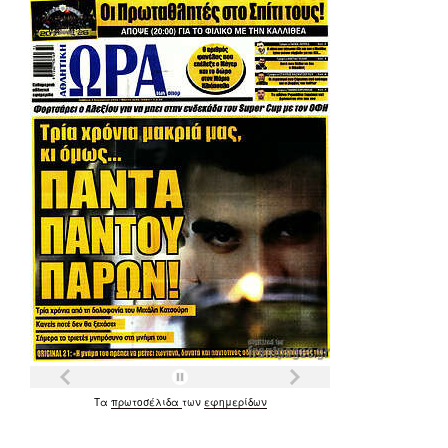
Τα
πρωτοσέλιδα
των
εφημερίδων