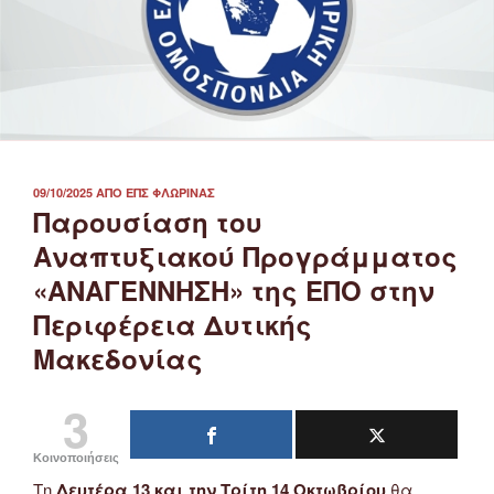
ΔΗΜΟΣΙΕΎΤΗΚΕ
09/10/2025
ΑΠΌ
ΕΠΣ ΦΛΏΡΙΝΑΣ
ΣΤΙΣ
Παρουσίαση του
Αναπτυξιακού Προγράμματος
«ΑΝΑΓΕΝΝΗΣΗ» της ΕΠΟ στην
Περιφέρεια Δυτικής
Μακεδονίας
3
Κοινοποιήσεις
Τη
Δευτέρα 13 και την Τρίτη 14 Οκτωβρίου
θα