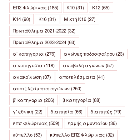
ΕΠΣ Φλώρινας
(185)
Κ10
(31)
Κ12
(65)
Κ14
(90)
Κ16
(31)
Μικτή Κ16
(27)
Πρωτάθλημα 2021-2022
(32)
Πρωτάθλημα 2023-2024
(63)
α' κατηγορια
(276)
αγώνες ποδοσφαίρου
(23)
α κατηγορία
(118)
αναβολή αγώνων
(57)
ανακοίνωση
(37)
αποτελέσματα
(41)
αποτελέσματα αγώνων
(250)
β' κατηγορια
(206)
β κατηγορία
(88)
γ' εθνική
(22)
διαιτησία
(66)
διαιτητές
(79)
επσ φλώρινας
(509)
ερμής αμυνταίου
(36)
κύπελλο
(53)
κύπελλο ΕΠΣ Φλώρινας
(32)