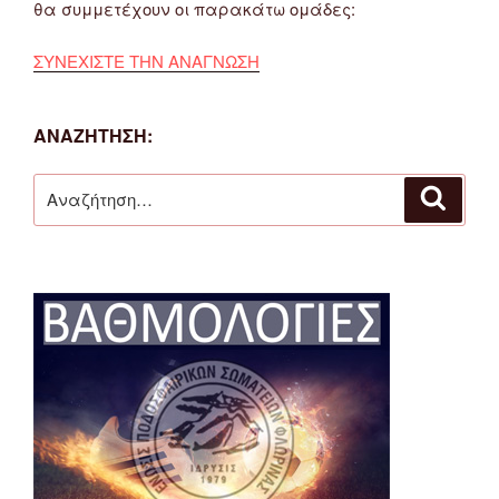
θα συμμετέχουν οι παρακάτω ομάδες:
ΣΥΝΕΧΙΣΤΕ ΤΗΝ ΑΝΑΓΝΩΣΗ
ΑΝΑΖΉΤΗΣΗ:
Αναζήτηση
Αναζή
για: