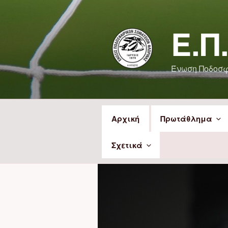
Μετάβαση
στο
Ε.Π
περιεχόμενο
Ένωση Ποδοσ
Αρχική
Πρωτάθλημα
Σχετικά