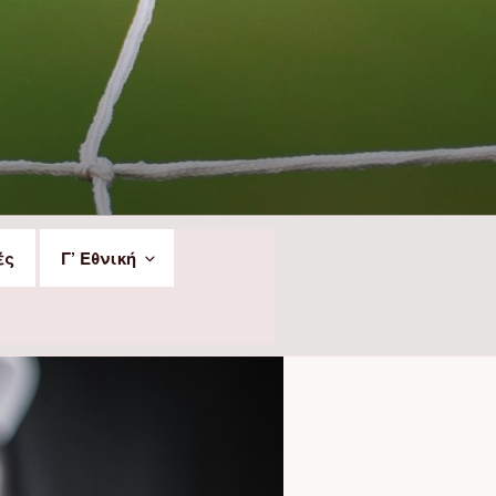
ές
Γ’ Εθνική