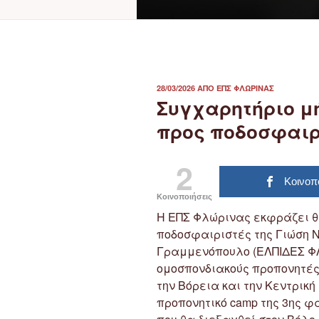
ΔΗΜΟΣΙΕΎΤΗΚΕ
28/03/2026
ΑΠΌ
ΕΠΣ ΦΛΏΡΙΝΑΣ
ΣΤΙΣ
Συγχαρητήριο μ
προς ποδοσφαιρ
2
Κοινοπ
Κοινοποιήσεις
Η ΕΠΣ Φλώρινας εκφράζει θ
ποδοσφαιριστές της Γιώση 
Γραμμενόπουλο (ΕΛΠΙΔΕΣ ΦΛ
ομοσπονδιακούς προπονητές
την Βόρεια και την Κεντρικ
προπονητικό camp της 3ης 