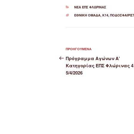
ΚΑΤΗΓΟΡΊΕΣ
ΝΈΑ ΕΠΣ ΦΛΏΡΙΝΑΣ
ΕΤΙΚΈΤΕΣ
ΕΘΝΙΚΉ ΟΜΆΔΑ
,
Κ14
,
ΠΟΔΟΣΦΑΙΡΙΣ
Πλοήγηση
Προηγούμενο
ΠΡΟΗΓΟΎΜΕΝΑ
άρθρων
άρθρο
Πρόγραμμα Αγώνων Α’
Κατηγορίας ΕΠΣ Φλώρινας 4
5/4/2026