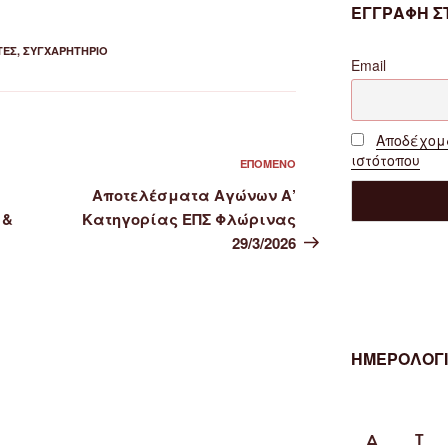
ΕΓΓΡΑΦΗ ΣΤ
ΤΈΣ
,
ΣΥΓΧΑΡΗΤΉΡΙΟ
Email
Αποδέχομα
ιστότοπου
Επόμενο
ΕΠΌΜΕΝΟ
άρθρο
Αποτελέσματα Αγώνων Α’
 &
Κατηγορίας ΕΠΣ Φλώρινας
29/3/2026
ΗΜΕΡΟΛΟΓΙ
Δ
Τ