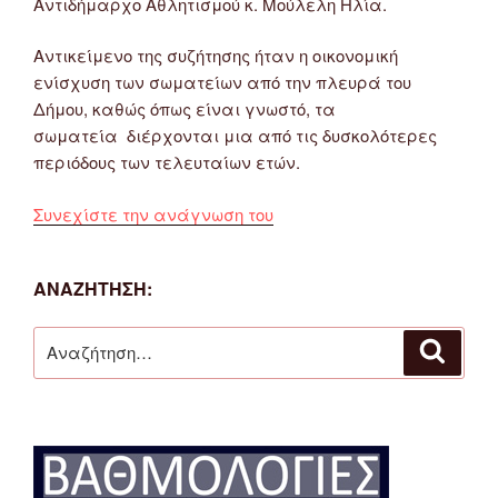
Αντιδήμαρχο Αθλητισμού κ. Μούλελη Ηλία.
Αντικείμενο της συζήτησης ήταν η οικονομική
ενίσχυση των σωματείων από την πλευρά του
Δήμου, καθώς όπως είναι γνωστό, τα
σωματεία διέρχονται μια από τις δυσκολότερες
περιόδους των τελευταίων ετών.
“Συνάντηση
Συνεχίστε την ανάγνωση του
αντιπροσωπείας
της
ΑΝΑΖΉΤΗΣΗ:
ΕΠΣ
Φλώρινας
Αναζήτηση
με
Αναζή
για:
τον
Αντιδήμαρχο
Αθλητισμού
του
Δήμου