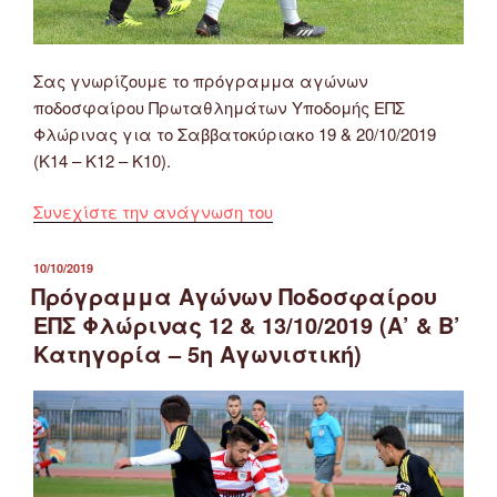
Σας γνωρίζουμε το πρόγραμμα αγώνων
ποδοσφαίρου Πρωταθλημάτων Υποδομής ΕΠΣ
Φλώρινας για το Σαββατοκύριακο 19 & 20/10/2019
(Κ14 – Κ12 – Κ10).
“Πρόγραμμα
Συνεχίστε την ανάγνωση του
Αγώνων
Ποδοσφαίρου
ΔΗΜΟΣΙΕΎΤΗΚΕ
10/10/2019
ΣΤΙΣ
Πρωταθλημάτων
Πρόγραμμα Αγώνων Ποδοσφαίρου
Υποδομής
ΕΠΣ Φλώρινας 12 & 13/10/2019 (Α’ & Β’
ΕΠΣ
Κατηγορία – 5η Αγωνιστική)
Φλώρινας
19
&
20/10/2019
(Κ14