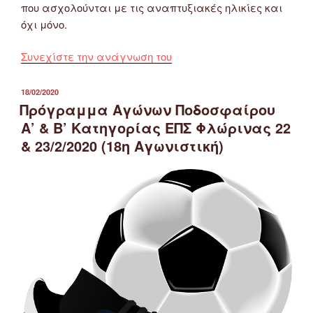
που ασχολούνται με τις αναπτυξιακές ηλικίες και
όχι μόνο.
“Πρόγραμμα
Συνεχίστε την ανάγνωση του
του
Δημοκρίτειου
ΔΗΜΟΣΙΕΎΤΗΚΕ
18/02/2020
ΣΤΙΣ
Πανεπιστημίου
Πρόγραμμα Αγώνων Ποδοσφαίρου
Θράκης
Α’ & Β’ Κατηγορίας ΕΠΣ Φλώρινας 22
για
& 23/2/2020 (18η Αγωνιστική)
προπονητές/
αποφοίτους
ΣΕΦΑΑ/
ΤΕΦΑΑ
με
ειδικότητα
ποδοσφαίρου”