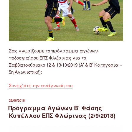
–
Κ12
–
Κ10)”
Σας γνωρίζουμε το πρόγραμμα αγώνων
ποδοσφαίρου ΕΠΣ Φλώρινας για το
Σαββατοκύριακο 12 & 13/10/2019 (Α’ & Β’ Κατηγορία –
5η Αγωνιστική):
“Πρόγραμμα
Συνεχίστε την ανάγνωση του
Αγώνων
Ποδοσφαίρου
ΔΗΜΟΣΙΕΎΤΗΚΕ
28/08/2018
ΣΤΙΣ
ΕΠΣ
Πρόγραμμα Αγώνων Β’ Φάσης
Φλώρινας
Κυπέλλου ΕΠΣ Φλώρινας (2/9/2018)
12
&