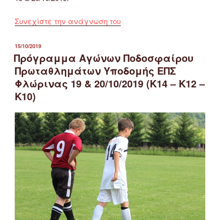
“Πρόγραμμα
Συνεχίστε την ανάγνωση του
Αγώνων
Ποδοσφαίρου
ΔΗΜΟΣΙΕΎΤΗΚΕ
15/10/2019
ΣΤΙΣ
Α’
Πρόγραμμα Αγώνων Ποδοσφαίρου
&
Πρωταθλημάτων Υποδομής ΕΠΣ
Β’
Φλώρινας 19 & 20/10/2019 (Κ14 – Κ12 –
Κατηγορίας
Κ10)
ΕΠΣ
Φλώρινας
19
&
20/10/2019
(6η
Αγωνιστική)”