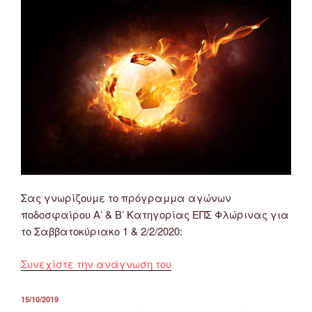
ΕΠΣ
Φλώρινας
22
&
23/2/2020
(18η
Αγωνιστική)”
Σας γνωρίζουμε το πρόγραμμα αγώνων
ποδοσφαίρου Α’ & Β’ Κατηγορίας ΕΠΣ Φλώρινας για
το Σαββατοκύριακο 1 & 2/2/2020:
“Πρόγραμμα
Συνεχίστε την ανάγνωση του
Αγώνων
Ποδοσφαίρου
ΔΗΜΟΣΙΕΎΤΗΚΕ
15/10/2019
ΣΤΙΣ