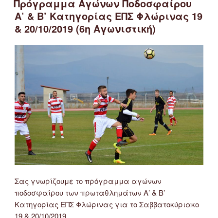
Α’
Πρόγραμμα Αγώνων Ποδοσφαίρου
&
Α’ & Β’ Κατηγορίας ΕΠΣ Φλώρινας 19
Β’
& 20/10/2019 (6η Αγωνιστική)
Κατηγορίας
ΕΠΣ
Φλώρινας
1
&
2/2/2020
(16η
Αγωνιστική)”
Σας γνωρίζουμε το πρόγραμμα αγώνων
ποδοσφαίρου των πρωταθλημάτων Α’ & Β’
Κατηγορίας ΕΠΣ Φλώρινας για το Σαββατοκύριακο
19 & 20/10/2019.