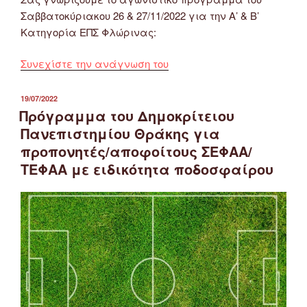
Σαββατοκύριακου 26 & 27/11/2022 για την Α’ & Β’
Κατηγορία ΕΠΣ Φλώρινας:
“Πρόγραμμα
Συνεχίστε την ανάγνωση του
Αγώνων
Α’
ΔΗΜΟΣΙΕΎΤΗΚΕ
19/07/2022
ΣΤΙΣ
&
Πρόγραμμα του Δημοκρίτειου
Β’
Πανεπιστημίου Θράκης για
Κατηγορίας
προπονητές/αποφοίτους ΣΕΦΑΑ/
ΕΠΣ
ΤΕΦΑΑ με ειδικότητα ποδοσφαίρου
Φλώρινας
26
&
27/11/2022”