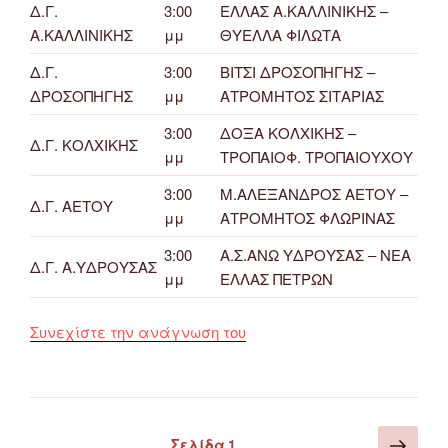
Δ.Γ.
3:00
ΕΛΛΑΣ Α.ΚΑΛΛΙΝΙΚΗΣ –
Α.ΚΑΛΛΙΝΙΚΗΣ
μμ
ΘΥΕΛΛΑ ΦΙΛΩΤΑ
Δ.Γ.
3:00
ΒΙΤΣΙ ΔΡΟΣΟΠΗΓΗΣ –
ΔΡΟΣΟΠΗΓΗΣ
μμ
ΑΤΡΟΜΗΤΟΣ ΣΙΤΑΡΙΑΣ
3:00
ΔΟΞΑ ΚΟΛΧΙΚΗΣ –
Δ.Γ. ΚΟΛΧΙΚΗΣ
μμ
ΤΡΟΠΑΙΟΦ. ΤΡΟΠΑΙΟΥΧΟΥ
3:00
Μ.ΑΛΕΞΑΝΔΡΟΣ ΑΕΤΟΥ –
Δ.Γ. ΑΕΤΟΥ
μμ
ΑΤΡΟΜΗΤΟΣ ΦΛΩΡΙΝΑΣ
3:00
Α.Σ.ΑΝΩ ΥΔΡΟΥΣΑΣ – ΝΕΑ
Δ.Γ. Α.ΥΔΡΟΥΣΑΣ
μμ
ΕΛΛΑΣ ΠΕΤΡΩΝ
“Πρόγραμμα
Συνεχίστε την ανάγνωση του
Αγώνων
Ποδοσφαίρου
ΕΠΣ
Φλώρινας
Σελιδοποίηση
Επό
Σελίδα
1