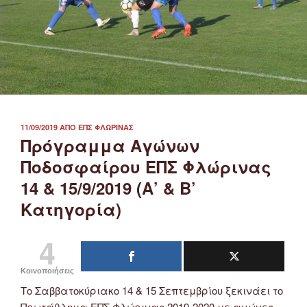
ΔΗΜΟΣΙΕΎΤΗΚΕ
11/09/2019
ΑΠΌ
ΕΠΣ ΦΛΏΡΙΝΑΣ
ΣΤΙΣ
Πρόγραμμα Αγώνων
Ποδοσφαίρου ΕΠΣ Φλώρινας
14 & 15/9/2019 (Α’ & Β’
Κατηγορία)
4
Κοινοποιήσεις
Το Σαββατοκύριακο 14 & 15 Σεπτεμβρίου ξεκινάει το
Πρωτάθλημα ΕΠΣ Φλώρινας 2019-2020 με αγώνες