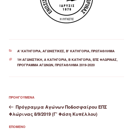
ΚΑΤΗΓΟΡΊΕΣ
Α' ΚΑΤΗΓΟΡΊΑ
,
ΑΓΩΝΙΣΤΙΚΈΣ
,
Β' ΚΑΤΗΓΟΡΊΑ
,
ΠΡΩΤΆΘΛΗΜΑ
ΕΤΙΚΈΤΕΣ
1Η ΑΓΩΝΙΣΤΙΚΉ
,
Α ΚΑΤΗΓΟΡΊΑ
,
Β ΚΑΤΗΓΟΡΊΑ
,
ΕΠΣ ΦΛΏΡΙΝΑΣ
,
ΠΡΌΓΡΑΜΜΑ ΑΓΏΝΩΝ
,
ΠΡΩΤΆΘΛΗΜΑ 2019-2020
Πλοήγηση
Προηγούμενο
ΠΡΟΗΓΟΎΜΕΝΑ
άρθρων
άρθρο
Πρόγραμμα Αγώνων Ποδοσφαίρου ΕΠΣ
Φλώρινας 8/9/2019 (Γ’ Φάση Κυπέλλου)
Επόμενο
ΕΠΌΜΕΝΟ