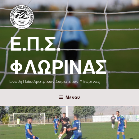
Μετάβαση
στο
περιεχόμενο
Ε.Π.Σ.
ΦΛΏΡΙΝΑΣ
Ένωση Ποδοσφαιρικών Σωματείων Φλώρινας
Μενού