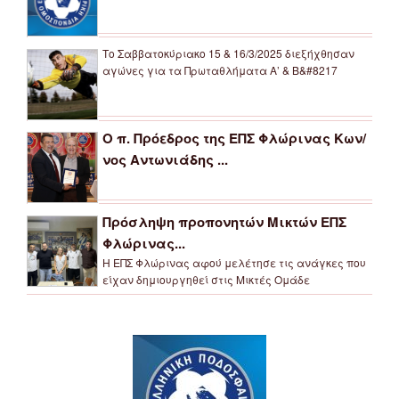
Το Σαββατοκύριακο 15 & 16/3/2025 διεξήχθησαν
αγώνες για τα Πρωταθλήματα Α’ & Β&#8217
Ο π. Πρόεδρος της ΕΠΣ Φλώρινας Κων/
νος Αντωνιάδης ...
Πρόσληψη προπονητών Μικτών ΕΠΣ
Φλώρινας...
Η ΕΠΣ Φλώρινας αφού μελέτησε τις ανάγκες που
είχαν δημιουργηθεί στις Μικτές Ομάδε