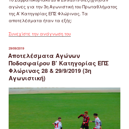
αγώνες για την 3η Αγωνιστική του Πρωταθλήματος
της Α’ Κατηγορίας ΕΠΣ Φλώρινας. Τα
αποτελέσματα ήταν τα εξής:
“Αποτελέσματα
Συνεχίστε την ανάγνωση του
Αγώνων
Ποδοσφαίρου
ΔΗΜΟΣΙΕΎΤΗΚΕ
29/09/2019
ΣΤΙΣ
Α’
Αποτελέσματα Αγώνων
Κατηγορίας
Ποδοσφαίρου Β’ Κατηγορίας ΕΠΣ
ΕΠΣ
Φλώρινας 28 & 29/9/2019 (3η
Φλώρινας
Αγωνιστική)
28
&
29/9/2019
(3η
Αγωνιστική)”