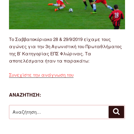
Το Σαββατοκύριακο 28 & 29/9/2019 είχαμε τους
αγώνες για την 3η Αγωνιστική του Πρωταθλήματος
της Β’ Κατηγορίας ΕΠΣ Φλώρινας. Τα
αποτελέσματα ήταν τα παρακάτω:
“Αποτελέσματα
Συνεχίστε την ανάγνωση του
Αγώνων
Ποδοσφαίρου
ΑΝΑΖΉΤΗΣΗ:
Β’
Κατηγορίας
Αναζήτηση
ΕΠΣ
Αναζή
για:
Φλώρινας
28
&