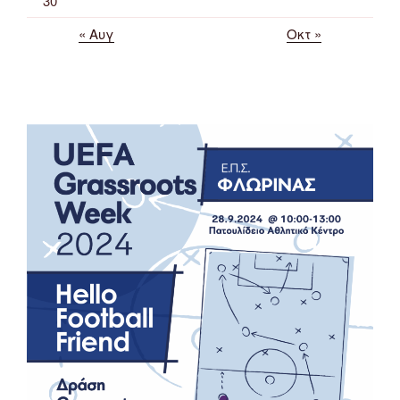
30
« Αυγ
Οκτ »