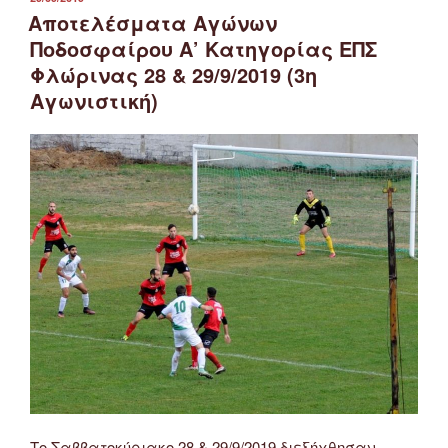
ΣΤΙΣ
Αποτελέσματα Αγώνων
Ποδοσφαίρου Α’ Κατηγορίας ΕΠΣ
Φλώρινας 28 & 29/9/2019 (3η
Αγωνιστική)
Το Σαββατοκύριακο 28 & 29/9/2019 διεξήχθησαν