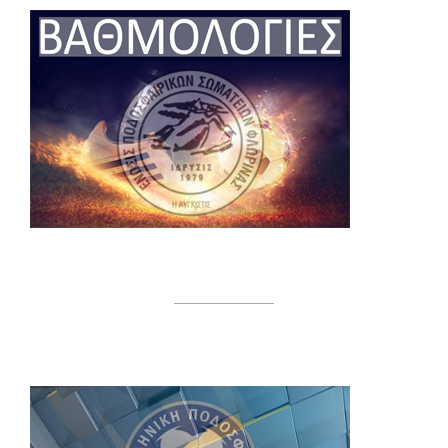
29/9/2019
(3η
Αγωνιστική)”