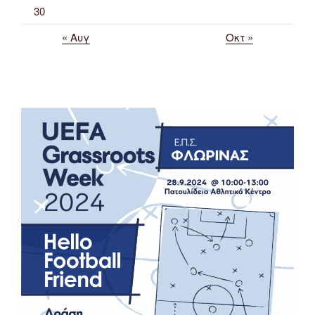
30
« Αυγ
Οκτ »