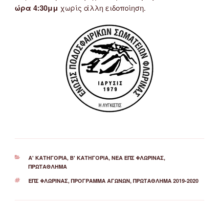
ώρα 4:30μμ
χωρίς άλλη ειδοποίηση.
ΚΑΤΗΓΟΡΊΕΣ
Α' ΚΑΤΗΓΟΡΊΑ
,
Β' ΚΑΤΗΓΟΡΊΑ
,
ΝΈΑ ΕΠΣ ΦΛΏΡΙΝΑΣ
,
ΠΡΩΤΆΘΛΗΜΑ
ΕΤΙΚΈΤΕΣ
ΕΠΣ ΦΛΏΡΙΝΑΣ
,
ΠΡΌΓΡΑΜΜΑ ΑΓΏΝΩΝ
,
ΠΡΩΤΆΘΛΗΜΑ 2019-2020