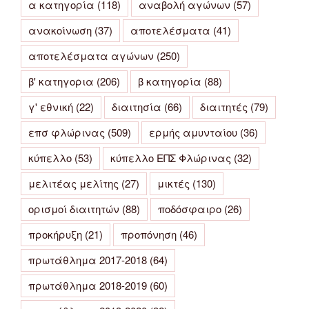
α κατηγορία
(118)
αναβολή αγώνων
(57)
ανακοίνωση
(37)
αποτελέσματα
(41)
αποτελέσματα αγώνων
(250)
β' κατηγορια
(206)
β κατηγορία
(88)
γ' εθνική
(22)
διαιτησία
(66)
διαιτητές
(79)
επσ φλώρινας
(509)
ερμής αμυνταίου
(36)
κύπελλο
(53)
κύπελλο ΕΠΣ Φλώρινας
(32)
μελιτέας μελίτης
(27)
μικτές
(130)
ορισμοί διαιτητών
(88)
ποδόσφαιρο
(26)
προκήρυξη
(21)
προπόνηση
(46)
πρωτάθλημα 2017-2018
(64)
πρωτάθλημα 2018-2019
(60)