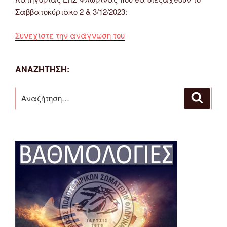
Σαββατοκύριακο 2 & 3/12/2023:
“Οι
Συνεχίστε την ανάγνωση του
Διαιτητές
των
ΑΝΑΖΉΤΗΣΗ:
Αγώνων
Α’
Αναζήτηση
&
Αναζή
για:
Β’
Κατηγορίας
ΕΠΣ
Φλώρινας
2
&
3/12/2023”