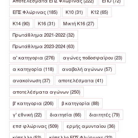
Αποτελέσματα ΕΠΣ Φλώρινας
(222)
ΕΠΟ
(72)
ΕΠΣ Φλώρινας
(185)
Κ10
(31)
Κ12
(65)
Κ14
(90)
Κ16
(31)
Μικτή Κ16
(27)
Πρωτάθλημα 2021-2022
(32)
Πρωτάθλημα 2023-2024
(63)
α' κατηγορια
(276)
αγώνες ποδοσφαίρου
(23)
α κατηγορία
(118)
αναβολή αγώνων
(57)
ανακοίνωση
(37)
αποτελέσματα
(41)
αποτελέσματα αγώνων
(250)
β' κατηγορια
(206)
β κατηγορία
(88)
γ' εθνική
(22)
διαιτησία
(66)
διαιτητές
(79)
επσ φλώρινας
(509)
ερμής αμυνταίου
(36)
κύπελλο
(53)
κύπελλο ΕΠΣ Φλώρινας
(32)