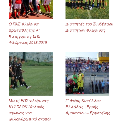
Ο ΠΑΣ Φλώρινα
Διαιτητές του Συνδέσμου
πρωταθλητής Α’
Διαιτητών Φλώρινας
Κατηγορίας ΕΠΣ
Φλώρινας 2018-2019
Μικτή ΕΠΣ Φλώρινας –
Γ’ Φάση Κυπέλλου
Κ17 ΠΑΟΚ (Φιλικός
Ελλάδας | Ερμής
αγωνας για
Αμυνταίου – Εργοτέλης
φιλανθρωπικό σκοπό)