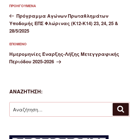
Πλοήγηση
Προηγούμενο
ΠΡΟΗΓΟΎΜΕΝΑ
άρθρων
άρθρο
Πρόγραμμα Αγώνων Πρωταθλημάτων
Υποδομής ΕΠΣ Φλώρινας (Κ12-Κ14) 23, 24, 25 &
28/5/2025
Επόμενο
ΕΠΌΜΕΝΟ
άρθρο
Ημερομηνίες Έναρξης-Λήξης Μετεγγραφικής
Περιόδου 2025-2026
ΑΝΑΖΉΤΗΣΗ:
Αναζήτηση
Αναζή
για: