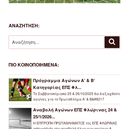
ΑΝΑΖΗΤΗΣΗ:
Αναζήτηση
Αναζή
για:
ΠΙΟ ΚΟΙΝΟΠΟΙΗΜΕΝΑ:
Πρόγραμμα Αγώνων Α’ & Β’
Κατηγορίας ΕΠΣ Φλ...
Το Σαββατοκύριακο 25 & 26/10/2025 θα διεξαχθούν
αγώνες για το Πρωτάθλημα Α’ & Β&#8217
Αναβολή Αγώνων ΕΠΣ Φλώρινας 24 &
25/1/2026...
Η ΕΠΙΤΡΟΠΗ ΠΡΩΤΑΘΛΗΜΑΤΟΣ της ΕΠΣ ΦΛΩΡΙΝΑΣ
αποφάσισε την αναβολή όλων των αγώνων Α