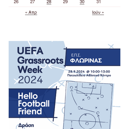
26
27
28
29
30
31
« Απρ
Ιούν »