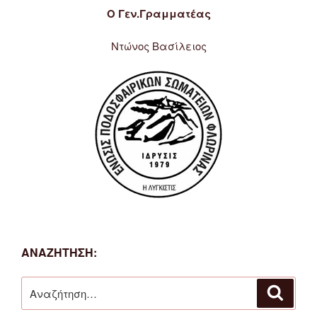
Ο Γεν.Γραμματέας
Ντώνος Βασίλειος
ΑΝΑΖΉΤΗΣΗ:
Αναζήτηση
Αναζή
για: