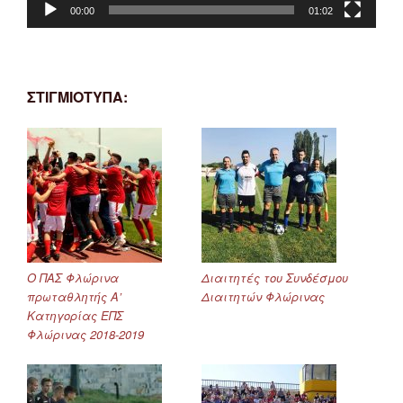
00:00
01:02
ΣΤΙΓΜΙΟΤΥΠΑ:
Ο ΠΑΣ Φλώρινα
Διαιτητές του Συνδέσμου
πρωταθλητής Α’
Διαιτητών Φλώρινας
Κατηγορίας ΕΠΣ
Φλώρινας 2018-2019