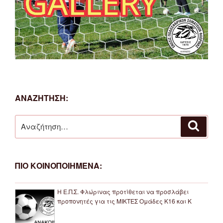
ΑΝΑΖΗΤΗΣΗ:
Αναζήτηση
Αναζή
για:
ΠΙΟ ΚΟΙΝΟΠΟΙΗΜΕΝΑ:
Η Ε.Π.Σ. Φλώρινας προτίθεται να προσλάβει
προπονητές για τις ΜΙΚΤΕΣ Ομάδες Κ16 και Κ