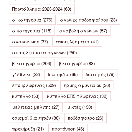
Πρωτάθλημα 2023-2024
(63)
α' κατηγορια
(276)
αγώνες ποδοσφαίρου
(23)
α κατηγορία
(118)
αναβολή αγώνων
(57)
ανακοίνωση
(37)
αποτελέσματα
(41)
αποτελέσματα αγώνων
(250)
β' κατηγορια
(206)
β κατηγορία
(88)
γ' εθνική
(22)
διαιτησία
(66)
διαιτητές
(79)
επσ φλώρινας
(509)
ερμής αμυνταίου
(36)
κύπελλο
(53)
κύπελλο ΕΠΣ Φλώρινας
(32)
μελιτέας μελίτης
(27)
μικτές
(130)
ορισμοί διαιτητών
(88)
ποδόσφαιρο
(26)
προκήρυξη
(21)
προπόνηση
(46)