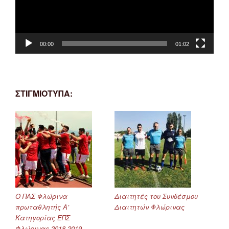
00:00
01:02
ΣΤΙΓΜΙΟΤΥΠΑ:
Ο ΠΑΣ Φλώρινα
Διαιτητές του Συνδέσμου
πρωταθλητής Α’
Διαιτητών Φλώρινας
Κατηγορίας ΕΠΣ
Φλώρινας 2018-2019