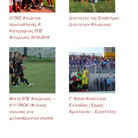
Ο ΠΑΣ Φλώρινα
Διαιτητές του Συνδέσμου
πρωταθλητής Α’
Διαιτητών Φλώρινας
Κατηγορίας ΕΠΣ
Φλώρινας 2018-2019
Μικτή ΕΠΣ Φλώρινας –
Γ’ Φάση Κυπέλλου
Κ17 ΠΑΟΚ (Φιλικός
Ελλάδας | Ερμής
αγωνας για
Αμυνταίου – Εργοτέλης
φιλανθρωπικό σκοπό)