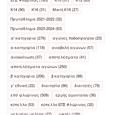
Κ14
(90)
Κ16
(31)
Μικτή Κ16
(27)
Πρωτάθλημα 2021-2022
(32)
Πρωτάθλημα 2023-2024
(63)
α' κατηγορια
(276)
αγώνες ποδοσφαίρου
(23)
α κατηγορία
(118)
αναβολή αγώνων
(57)
ανακοίνωση
(37)
αποτελέσματα
(41)
αποτελέσματα αγώνων
(250)
β' κατηγορια
(206)
β κατηγορία
(88)
γ' εθνική
(22)
διαιτησία
(66)
διαιτητές
(79)
επσ φλώρινας
(509)
ερμής αμυνταίου
(36)
κύπελλο
(53)
κύπελλο ΕΠΣ Φλώρινας
(32)
μελιτέας μελίτης
(27)
μικτές
(130)