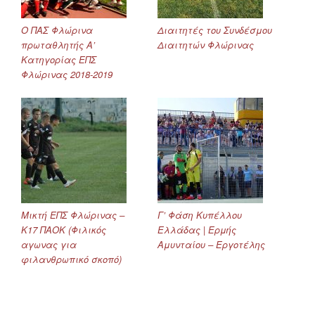
Ο ΠΑΣ Φλώρινα
Διαιτητές του Συνδέσμου
πρωταθλητής Α’
Διαιτητών Φλώρινας
Κατηγορίας ΕΠΣ
Φλώρινας 2018-2019
Μικτή ΕΠΣ Φλώρινας –
Γ’ Φάση Κυπέλλου
Κ17 ΠΑΟΚ (Φιλικός
Ελλάδας | Ερμής
αγωνας για
Αμυνταίου – Εργοτέλης
φιλανθρωπικό σκοπό)