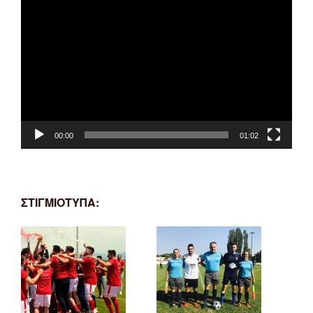
Πρόγραμμα
Αναπαραγωγής
Βίντεο
00:00
01:02
ΣΤΙΓΜΙΟΤΥΠΑ: