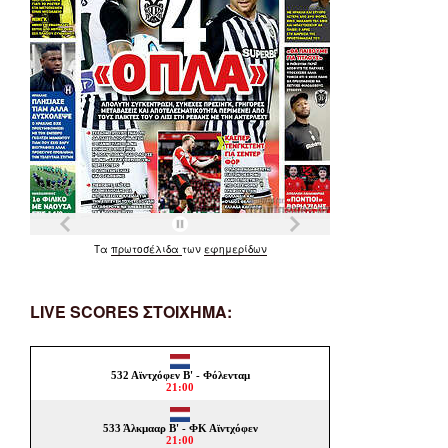
Τα
πρωτοσέλιδα
των
εφημερίδων
LIVE SCORES ΣΤΟΙΧΗΜΑ: