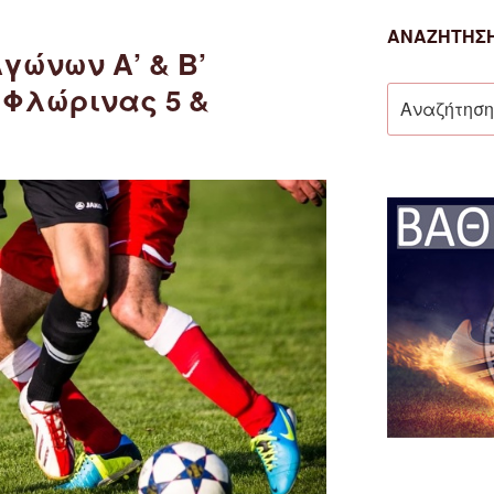
ΑΝΑΖΉΤΗΣΗ
γώνων Α’ & Β’
 Φλώρινας 5 &
Αναζήτηση
για: