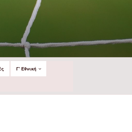
ές
Γ’ Εθνική