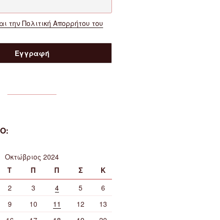
ι την Πολιτική Απορρήτου του
Ο:
Οκτώβριος 2024
Τ
Π
Π
Σ
Κ
2
3
4
5
6
9
10
11
12
13
16
17
18
19
20