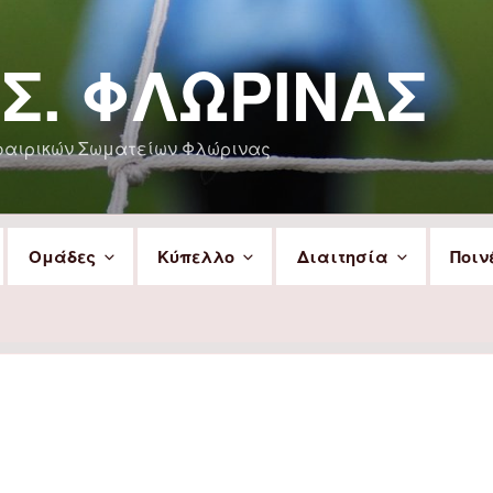
.Σ. ΦΛΏΡΙΝΑΣ
φαιρικών Σωματείων Φλώρινας
Ομάδες
Κύπελλο
Διαιτησία
Ποιν