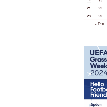
21
22
28
29
« Σεπ