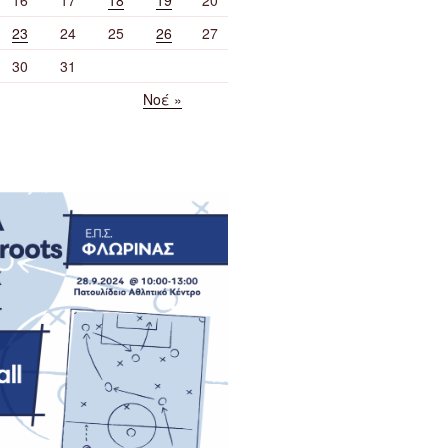
23
24
25
26
27
30
31
Νοέ »