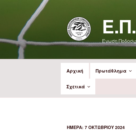
Μετάβαση
στο
Ε.Π
περιεχόμενο
Ένωση Ποδοσ
Αρχική
Πρωτάθλημα
Σχετικά
ΗΜΈΡΑ:
7 ΟΚΤΩΒΡΊΟΥ 2024