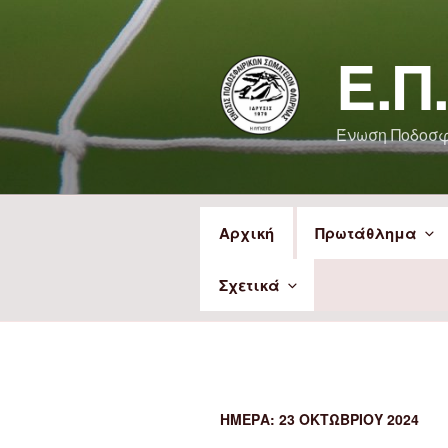
Μετάβαση
στο
Ε.Π
περιεχόμενο
Ένωση Ποδοσ
Αρχική
Πρωτάθλημα
Σχετικά
ΗΜΈΡΑ:
23 ΟΚΤΩΒΡΊΟΥ 2024