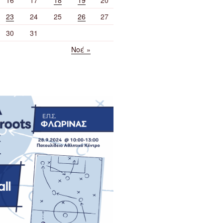
23
24
25
26
27
30
31
Νοέ »