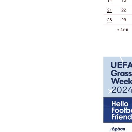
21
22
28
29
« Σεπ