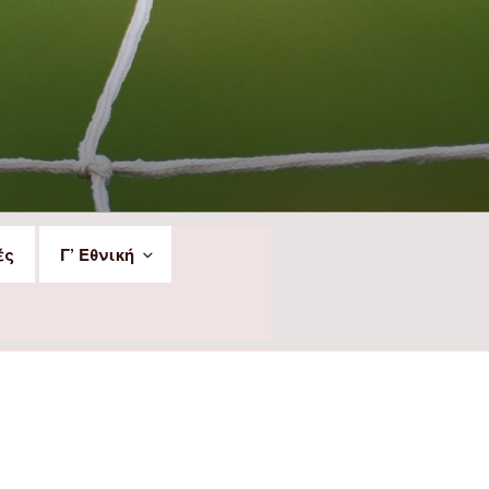
ές
Γ’ Εθνική