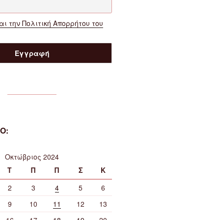
ι την Πολιτική Απορρήτου του
Ο:
Οκτώβριος 2024
Τ
Π
Π
Σ
Κ
2
3
4
5
6
9
10
11
12
13
16
17
18
19
20