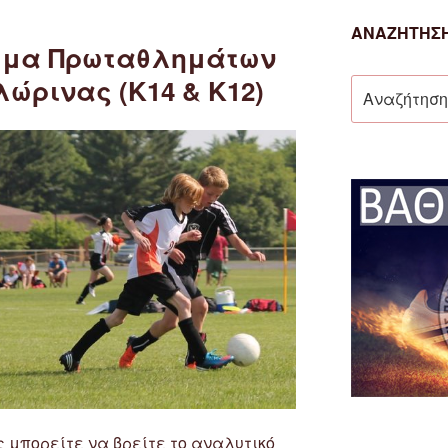
ΑΝΑΖΉΤΗΣΗ
μμα Πρωταθλημάτων
ώρινας (Κ14 & Κ12)
Αναζήτηση
για:
 μπορείτε να βρείτε το αναλυτικό