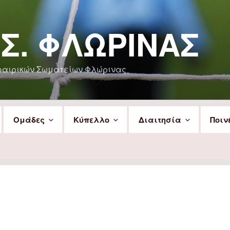
.Σ. ΦΛΏΡΙΝΑΣ
φαιρικών Σωματείων Φλώρινας
Ομάδες
Κύπελλο
Διαιτησία
Ποιν